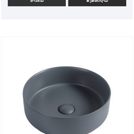
ອ່ານ​ຕື່ມ
ສົ່ງສອບຖາມ
Electroplating Golden Bathroom Round Basin ກໍາລັງ
ພັດທະນາແລະປ່ຽນແປງ, ດັ່ງນັ້ນພວກເຮົາແນະນໍາໃຫ້ທ່ານລວບ
ລວມເວັບໄຊທ໌ຂອງພວກເຮົາ, ແລະພວກເຮົາຈະສະແດງຂ່າວຫຼ້າ
ສຸດໃຫ້ທ່ານເປັນປະຈໍາ.