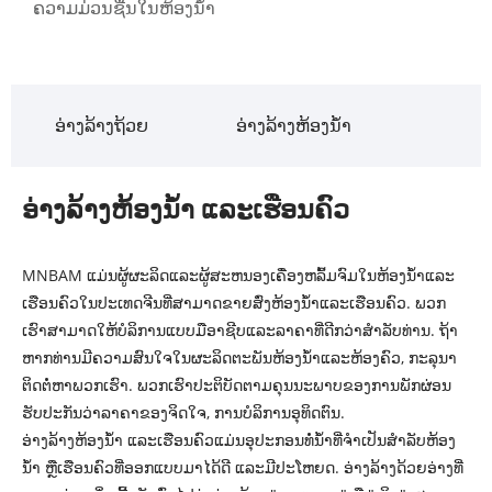
ຄວາມມ່ວນຊື່ນໃນຫ້ອງນ້ໍາ
ອ່າງ​ລ້າງ​ຖ້ວຍ
ອ່າງລ້າງຫ້ອງນ້ໍາ
ອ່າງລ້າງຫ້ອງນ້ຳ ແລະເຮືອນຄົວ
MNBAM ແມ່ນຜູ້ຜະລິດແລະຜູ້ສະຫນອງເຄື່ອງຫລົ້ມຈົມໃນຫ້ອງນ້ໍາແລະ
ເຮືອນຄົວໃນປະເທດຈີນທີ່ສາມາດຂາຍສົ່ງຫ້ອງນ້ໍາແລະເຮືອນຄົວ. ພວກ
ເຮົາສາມາດໃຫ້ບໍລິການແບບມືອາຊີບແລະລາຄາທີ່ດີກວ່າສໍາລັບທ່ານ. ຖ້າ​
ຫາກ​ທ່ານ​ມີ​ຄວາມ​ສົນ​ໃຈ​ໃນ​ຜະ​ລິດ​ຕະ​ພັນ​ຫ້ອງ​ນ​້​ໍາ​ແລະ​ຫ້ອງ​ຄົວ​, ກະ​ລຸ​ນາ​
ຕິດ​ຕໍ່​ຫາ​ພວກ​ເຮົາ​. ພວກ​ເຮົາ​ປະ​ຕິ​ບັດ​ຕາມ​ຄຸນ​ນະ​ພາບ​ຂອງ​ການ​ພັກ​ຜ່ອນ​
ຮັບ​ປະ​ກັນ​ວ່າ​ລາ​ຄາ​ຂອງ​ຈິດ​ໃຈ​, ການ​ບໍ​ລິ​ການ​ອຸ​ທິດ​ຕົນ​.
ອ່າງລ້າງຫ້ອງນ້ຳ ແລະເຮືອນຄົວແມ່ນອຸປະກອນທໍ່ນ້ຳທີ່ຈຳເປັນສຳລັບຫ້ອງ
ນ້ຳ ຫຼືເຮືອນຄົວທີ່ອອກແບບມາໄດ້ດີ ແລະມີປະໂຫຍດ. ອ່າງລ້າງດ້ວຍອ່າງທີ່