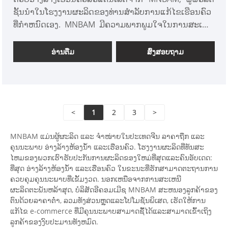
ຊັ້ນນໍາໃນໂຮງງານຜະລິດຂອງທ່ານສໍາລັບການແກ້ໄຂເຮືອນຄົວ
ທີ່ກໍາຫນົດເອງ. MNBAM ມີຄວາມພາກພູມໃຈໃນການສະເຫນີ
ເຄື່ອງຫລົ້ມຈົມສະແຕນເລດທີ່ມີຄວາມຫລາກຫລາຍ, ຜະລິດ
ຢ່າງພິຖີພິຖັນໃນໂຮງງານຂອງພວກເຮົາເພື່ອຕອບສະຫນອງ
ອ່ານ​ຕື່ມ
ສົ່ງສອບຖາມ
ຄວາມຕ້ອງການທີ່ເປັນເອກະລັກຂອງເຮືອນຄົວຂອງທ່ານ. ໃນ
ຖານະຜູ້ສະໜອງທີ່ເຊື່ອຖືໄດ້, ພວກເຮົາປະສົມປະສານນະວັດຕະ
ກໍາຢ່າງບໍ່ຢຸດຢັ້ງກັບຝີມືຊັ້ນນໍາເພື່ອສົ່ງອ່າງລ້າງເຮືອນຄົວທີ່ບໍ່ພຽງ
ແຕ່ເສີມຂະຫຍາຍການທໍາງານແຕ່ຍັງຍົກສູງຄວາມງາມຂອງ
<
1
2
3
>
ພື້ນທີ່ຂອງທ່ານ. ເລືອກ MNBAM ສໍາລັບການແກ້ໄຂສ່ວນບຸກຄົນ
ແລະທົນທານ, ສະທ້ອນໃຫ້ເຫັນການແຕ່ງງານທີ່ສົມບູນແບບຂອງ
MNBAM ແມ່ນຜູ້ຜະລິດ ແລະ ຈຳໜ່າຍໃນປະເທດຈີນ ລາຄາຖືກ ແລະ
ຄຸນນະພາບແລະການປັບແຕ່ງໃນຫ້ອງນ້ໍາເຮືອນຄົວສະແຕນ
ຄຸນນະພາບ ອ່າງລ້າງຫ້ອງນ້ຳ ແລະເຮືອນຄົວ. ໂຮງງານຜະລິດທີ່ທັນສະ
ເລດ.
ໄຫມຂອງພວກເຮົາຮັບປະກັນການຜະລິດຂອງໃຫມ່ທີ່ສຸດແລະຄົນອັບເດດ:
ທີ່ສຸດ ອ່າງລ້າງຫ້ອງນ້ຳ ແລະເຮືອນຄົວ ໃນຂະນະທີ່ຮັກສາມາດຕະຖານການ
ຄວບຄຸມຄຸນນະພາບທີ່ເຂັ້ມງວດ. ນອກເຫນືອຈາກການສະເຫນີ
ຜະລິດຕະພັນຫລ້າສຸດ, ບໍລິສັດອີຄອມເມີຊ MNBAM ສະຫນອງລູກຄ້າຂອງ
ຕົນດ້ວຍລາຄາຕໍ່າ, ລວມທັງສ່ວນຫຼຸດແລະໂປໂມຊັ່ນພິເສດ, ເຮັດໃຫ້ການ
ແກ້ໄຂ e-commerce ທີ່ມີຄຸນນະພາບສາມາດຊື້ໄດ້ແລະສາມາດເຂົ້າເຖິງ
ລູກຄ້າຂອງງົບປະມານທັງຫມົດ.