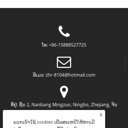
ໂທ:
+86-15888527725
ອີເມວ:
zhr-8104@hotmail.com
ທີ່ຢູ່:
ຊັ້ນ 2, Nanbang Mingzuo, Ningbo, Zhejiang, ຈີນ
X
ພວກເຮົາໃຊ້ cookies ເພື່ອສະເຫນີໃຫ້ທ່ານມີ