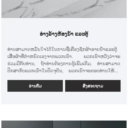
ອ່າງລ້າງຫ້ອງນ້ຳ ແລະຕູ້
ທ່ານສາມາດຫມັ້ນໃຈໄດ້ໃນການຊື້ເຄື່ອງຊັກຜ້າອາບນ້ໍາແລະຕູ້
ເສື້ອຜ້າທີ່ກໍາຫນົດເອງຈາກພວກເຮົາ. ພວກເຮົາຫວັງວ່າຈະ
ຮ່ວມມືກັບທ່ານ, ຖ້າທ່ານຕ້ອງການຮູ້ເພີ່ມເຕີມ, ທ່ານສາມາດ
ປຶກສາກັບພວກເຮົາໃນປັດຈຸບັນ, ພວກເຮົາຈະຕອບທ່ານໃຫ້ທັນ
ເວລາ!
ອ່ານ​ຕື່ມ
ສົ່ງສອບຖາມ