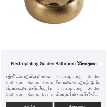
Electroplating Golden Bathroom ໄດ້ຕະຫຼອດ
ເຫຼົ່ານີ້ແມ່ນກ່ຽວຂ້ອງກັບຂ່າວ Electroplating Golden
Bathroom Round Basin, ທີ່ທ່ານສາມາດຮຽນຮູ້ກ່ຽວກັບ
ຂໍ້ມູນຂ່າວສານສະບັບປັບປຸງໃນ Electroplating Golden
Bathroom Round Basin, ເພື່ອຊ່ວຍໃຫ້ທ່ານເຂົ້າໃຈດີຂຶ້ນ
ແລະຂະຫຍາຍຕະຫຼາດ Electroplating Golden
Bathroom Round Basin. ເນື່ອງຈາກວ່າຕະຫຼາດສໍາລັບ