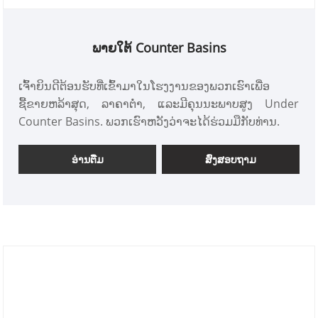
ພາຍໃຕ້ Counter Basins
ເຈົ້າຍິນດີຕ້ອນຮັບທີ່ເຂົ້າມາໃນໂຮງງານຂອງພວກເຮົາເພື່ອ
ຊື້ຂາຍຫລ້າສຸດ, ລາຄາຕໍ່າ, ແລະມີຄຸນນະພາບສູງ Under
Counter Basins. ພວກເຮົາຫວັງວ່າຈະໄດ້ຮ່ວມມືກັບທ່ານ.
ອ່ານ​ຕື່ມ
ສົ່ງສອບຖາມ