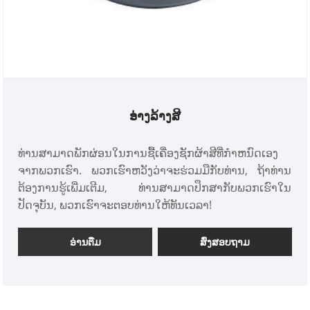
ອ່າງລ້າງສີ
ທ່ານສາມາດພັກຜ່ອນໃນການຊື້ເຄື່ອງຊັກຜ້າສີທີ່ກໍາຫນົດເອງ
ຈາກພວກເຮົາ. ພວກເຮົາຫວັງວ່າຈະຮ່ວມມືກັບທ່ານ, ຖ້າທ່ານ
ຕ້ອງການຮູ້ເພີ່ມເຕີມ, ທ່ານສາມາດປຶກສາກັບພວກເຮົາໃນ
ປັດຈຸບັນ, ພວກເຮົາຈະຕອບທ່ານໃຫ້ທັນເວລາ!
ອ່ານ​ຕື່ມ
ສົ່ງສອບຖາມ