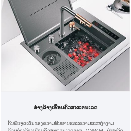
Tank.
ອ່າງລ້າງເຮືອນຄົວສະແຕນເລດ
ຄົ້ນພົບຈຸດເດັ່ນຂອງຄວາມທົນທານແລະຄວາມສະຫງ່າງາມ
ດ້ວຍອ່າງລ້າງເຮືອນຄົວສະແຕນເລດຈາກ MNBAM, ຜູ້ຜະລິດ