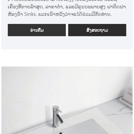
ເຄື່ອງທີ່ຂາຍລ້າສຸດ, ລາຄາຕໍ່າ, ແລະມີຄຸນນະພາບສູງ ຝາຕິດຝາ
ຫ້ອງນ້ໍາ Sinks. ພວກເຮົາຫວັງວ່າຈະໄດ້ຮ່ວມມືກັບທ່ານ.
ອ່ານ​ຕື່ມ
ສົ່ງສອບຖາມ