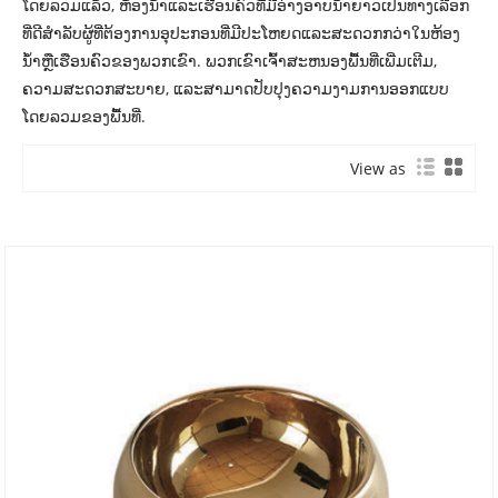
ໂດຍລວມແລ້ວ, ຫ້ອງນ້ໍາແລະເຮືອນຄົວທີ່ມີອ່າງອາບນ້ໍາຍາວເປັນທາງເລືອກ
ທີ່ດີສໍາລັບຜູ້ທີ່ຕ້ອງການອຸປະກອນທີ່ມີປະໂຫຍດແລະສະດວກກວ່າໃນຫ້ອງ
ນ້ໍາຫຼືເຮືອນຄົວຂອງພວກເຂົາ. ພວກເຂົາເຈົ້າສະຫນອງພື້ນທີ່ເພີ່ມເຕີມ,
ຄວາມສະດວກສະບາຍ, ແລະສາມາດປັບປຸງຄວາມງາມການອອກແບບ
ໂດຍລວມຂອງພື້ນທີ່.
View as