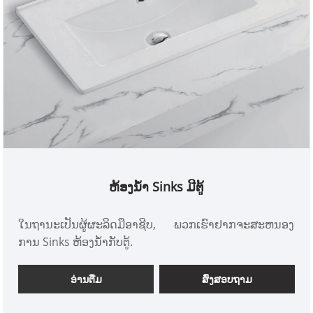
ຫ້ອງນ້ໍາ Sinks ມີຕູ້
ໃນຖານະເປັນຜູ້ຜະລິດມືອາຊີບ, ພວກເຮົາຢາກຈະສະຫນອງ
ການ Sinks ຫ້ອງນ້ໍາກັບຕູ້.
ອ່ານ​ຕື່ມ
ສົ່ງສອບຖາມ