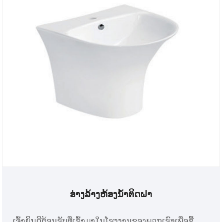
ອ່າງລ້າງຫ້ອງນ້ຳຕິດຝາ
ເຈົ້າຍິນດີຕ້ອນຮັບທີ່ເຂົ້າມາໃນໂຮງງານຂອງພວກເຮົາເພື່ອຊື້