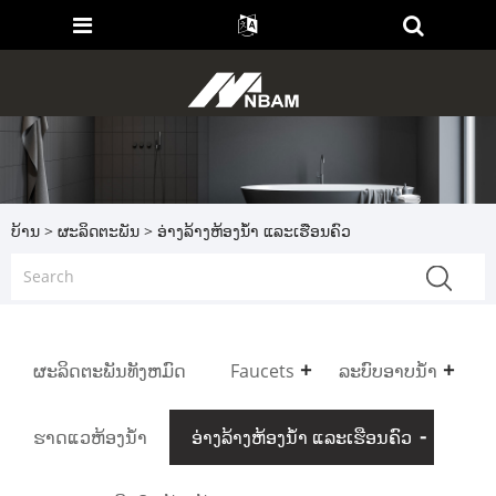
ບ້ານ
>
ຜະລິດຕະພັນ
> ອ່າງລ້າງຫ້ອງນ້ຳ ແລະເຮືອນຄົວ
ຜະລິດຕະພັນທັງຫມົດ
Faucets
ລະບົບອາບນໍ້າ
ຮາດແວຫ້ອງນ້ຳ
ອ່າງລ້າງຫ້ອງນ້ຳ ແລະເຮືອນຄົວ