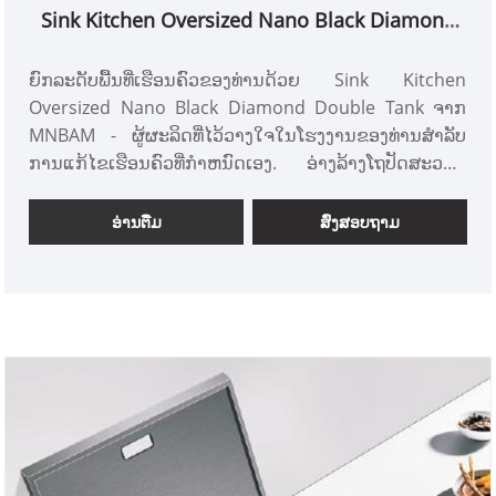
Sink Kitchen Oversized Nano Black Diamond
ຖັງຄູ່
ຍົກລະດັບພື້ນທີ່ເຮືອນຄົວຂອງທ່ານດ້ວຍ Sink Kitchen
Oversized Nano Black Diamond Double Tank ຈາກ
MNBAM - ຜູ້ຜະລິດທີ່ໄວ້ວາງໃຈໃນໂຮງງານຂອງທ່ານສໍາລັບ
ການແກ້ໄຂເຮືອນຄົວທີ່ກໍາຫນົດເອງ. ອ່າງລ້າງໂຖປັດສະວະຄູ່
ຂະໜາດໃຫຍ່ຂອງພວກເຮົາ, ປະກອບດ້ວຍເທັກໂນໂລຍີ Nano
Black Diamond ທີ່ທັນສະໄໝ, ຖືກອອກແບບໃຫ້ໃຊ້ໄດ້ທັງ
ອ່ານ​ຕື່ມ
ສົ່ງສອບຖາມ
ຮູບແບບ ແລະການປະຕິບັດຕົວຈິງ. ຫັດຖະກໍາທີ່ມີຄວາມຊັດເຈນ
ຢູ່ໃນໂຮງງານຂອງພວກເຮົາ, ອ່າງລ້າງນີ້ປະກອບດ້ວຍການ
ຜະສົມຜະສານຄວາມທົນທານແລະຄວາມງາມທີ່ເປັນເອກະລັກ.
ໃນຖານະເປັນຜູ້ສະຫນອງທີ່ເຊື່ອຖືໄດ້, MNBAM ສະເຫນີທາງ
ເລືອກການປັບແຕ່ງ, ຊ່ວຍໃຫ້ທ່ານສາມາດປັບຂະຫນາດ, ການ
ຕັ້ງຄ່າແລະລັກສະນະຂອງອ່າງລ້າງຂອງທ່ານສໍາລັບການ
ເພີ່ມເຕີມສ່ວນບຸກຄົນແລະທັນສະໄຫມໃນເຮືອນຄົວຂອງທ່ານ.
ເລືອກ MNBAM ເພື່ອສຳຜັດກັບການປະສົມປະສານອັນດີເລີດ
ຂອງນະວັດຕະກໍາ ແລະ ການປັບແຕ່ງໃນເຮືອນຄົວ Sink
Kitchen Oversized Nano Black Diamond Double