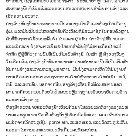
ຍາວກວ່າ, ເຊິ່ງເອີ້ນກັນທົ່ວໄປວ່າອ່າງລ້າງ "ຂະຫຍາຍ" ຫຼື "ເລິກ", ສາມາດ
ສະຫນອງພື້ນທີ່ເພີ່ມເຕີມແລະຄວາມສະດວກສະບາຍສໍາລັບການລ້າງແລະ
ເຮັດຄວາມສະອາດ.
ອ່າງລ້າງຫ້ອງນ້ຳແບບຂະຫຍາຍມີບ່ອນວາງເຄົາເຕີ ແລະຫ້ອງເກັບເຄື່ອງຢູ່
ລຸ່ມ. ພວກມັນເປັນປະໂຫຍດສໍາລັບຄົວເຮືອນທີ່ມີສະມາຊິກໃນຄອບຄົວຫຼາຍ
ຄົນທີ່ຕ້ອງການໃຊ້ບ່ອນຫລົ້ມຈົມໃນເວລາດຽວກັນ. ອ່າງລ້າງມືທີ່ຍາວກວ່າ
ແລະເລິກກວ່າ ຍັງສາມາດເປັນປະໂຫຍດສໍາລັບຜູ້ທີ່ມີການເຄື່ອນໄຫວທີ່
ຈຳກັດ ຫຼືຜູ້ທີ່ຕ້ອງການພື້ນທີ່ເພີ່ມເຕີມເພື່ອລ້າງມື, ໃບໜ້າ ຫຼື ສິ່ງຂອງອື່ນໆ.
ໃນເຮືອນຄົວ, ອ່າງລ້າງນ້ໍາທີ່ຂະຫຍາຍສາມາດສະຫນອງພື້ນທີ່ເພີ່ມເຕີມສໍາ
ລັບການລ້າງແລະການກະກຽມອາຫານ. ມັນຍັງສາມາດເຮັດໃຫ້ມັນງ່າຍຕໍ່
ການເຮັດຄວາມສະອາດຂອງຂະຫນາດໃຫຍ່ຫຼືຂະຫນາດໃຫຍ່ເຊັ່ນ: ຫມໍ້,
ຫມໍ້, ແລະແຜ່ນອົບ. ນອກຈາກນັ້ນ, ອ່າງລ້າງເຮືອນຄົວທີ່ຂະຫຍາຍອອກ
ສາມາດຖືກອອກແບບດ້ວຍໂຖປັດສະວະຫຼືອ່າງຫຼາຍເພື່ອຮອງຮັບການລ້າງ
ແລະການລ້າງຕ່າງໆ.
ຫ້ອງນ້ໍາຂະຫຍາຍແລະຫ້ອງນ້ໍາເຮືອນຄົວມາໃນຂອບເຂດກ້ວາງຂອງຂະຫ
ນາດແລະຮູບແບບເພື່ອເສີມຫ້ອງນ້ໍາຫຼືເຮືອນຄົວຕົກແຕ່ງ. ພວກເຂົາສາມາດ
ຜະລິດຈາກວັດສະດຸເຊັ່ນ: porcelain, ສະແຕນເລດ, ແລະວັດສະດຸປະສົມ,
ແລະມາໃນການອອກແບບແບບດັ້ງເດີມແລະທັນສະໄຫມ.