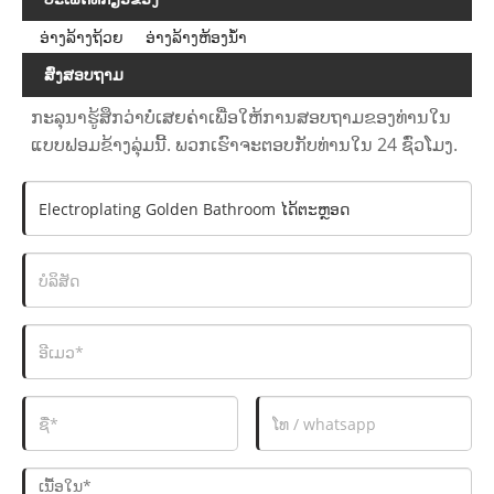
ອ່າງ​ລ້າງ​ຖ້ວຍ
ອ່າງລ້າງຫ້ອງນ້ໍາ
ສົ່ງສອບຖາມ
ກະລຸນາຮູ້ສຶກວ່າບໍ່ເສຍຄ່າເພື່ອໃຫ້ການສອບຖາມຂອງທ່ານໃນ
ແບບຟອມຂ້າງລຸ່ມນີ້. ພວກເຮົາຈະຕອບກັບທ່ານໃນ 24 ຊົ່ວໂມງ.