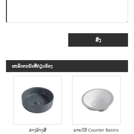
ສົ່ງ
ຜະ​ລິດ​ຕະ​ພັນ​ທີ່​ກ່ຽວ​ຂ້ອງ
ອ່າງລ້າງສີ
ພາຍໃຕ້ Counter Basins