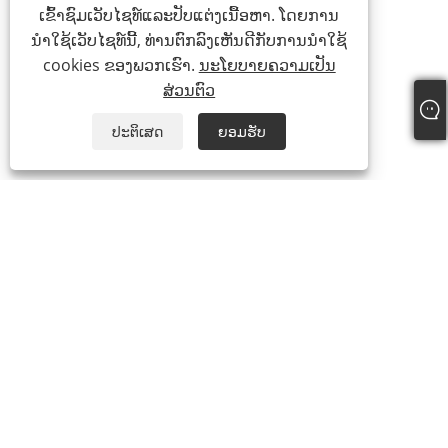
ເຂົ້າຊົມເວັບໄຊທ໌ແລະປັບແຕ່ງເນື້ອຫາ. ໂດຍການ
ນໍາໃຊ້ເວັບໄຊທ໌ນີ້, ທ່ານຕົກລົງເຫັນດີກັບການນໍາໃຊ້
cookies ຂອງພວກເຮົາ.
ນະໂຍບາຍຄວາມເປັນ
ສ່ວນຕົວ
ປະຕິເສດ
ຍອມຮັບ
ໂທ:
+86-15888527725
ອີເມວ:
zhr-8104@hotmail.com