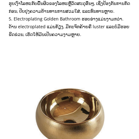
ຮູບເງົາໂລຫະກັບພື້ນຜິວຂອງໂລຫະຫຼືວັດສະດຸອື່ນໆ, ເຊິ່ງປ້ອງກັນການກັດ
ກ່ອນ, ປັບປຸງຄວາມຕ້ານທານການສວມໃສ່, ແລະທົນທານຫຼາຍ.
5. Electroplating Golden Bathroom ຮອບອ່າງແມ່ນງາມກວ່າ.
ດ້ານ electroplated ແມ່ນກ້ຽງ, ມີກະຈົກຄ້າຍຄື luster ແລະບໍ່ມີຮອຍ
ຂີດຂ່ວນ, ເຮັດໃຫ້ມັນເປັນຄວາມງາມຫຼາຍ.