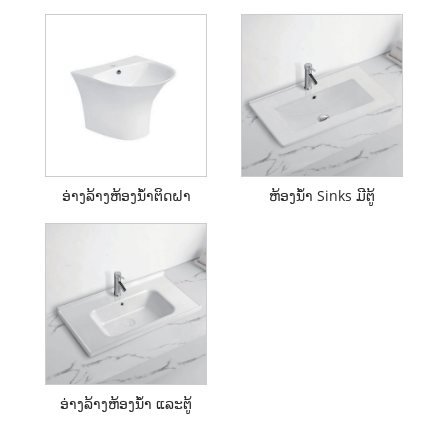
ອ່າງລ້າງຫ້ອງນ້ຳຕິດຝາ
ຫ້ອງນ້ໍາ Sinks ມີຕູ້
ອ່າງລ້າງຫ້ອງນ້ຳ ແລະຕູ້