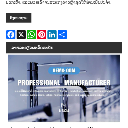
ພວກເຮົາ, ແລະພວກເຮົາຈະສະແດງຂ່າວຫຼ້າສຸດໃຫ້ທ່ານເປັນປະຈໍາ.
ສົ່ງສອບຖາມ
Facebook
X
WhatsApp
Pinterest
LinkedIn
Share
ລາຍ​ລະ​ອຽດ​ຜະ​ລິດ​ຕະ​ພັນ