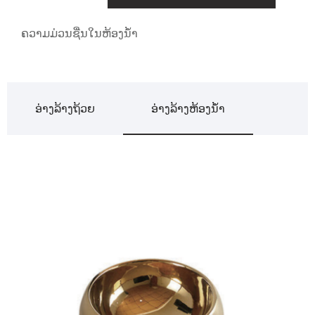
ຄວາມມ່ວນຊື່ນໃນຫ້ອງນ້ໍາ
ອ່າງ​ລ້າງ​ຖ້ວຍ
ອ່າງລ້າງຫ້ອງນ້ໍາ