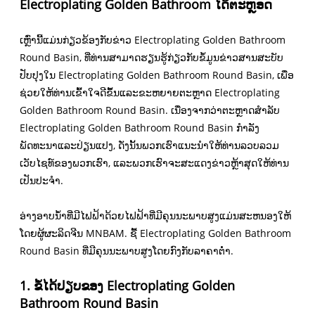
Electroplating Golden Bathroom ໄດ້ຕະຫຼອດ
ເຫຼົ່ານີ້ແມ່ນກ່ຽວຂ້ອງກັບຂ່າວ Electroplating Golden Bathroom
Round Basin, ທີ່ທ່ານສາມາດຮຽນຮູ້ກ່ຽວກັບຂໍ້ມູນຂ່າວສານສະບັບ
ປັບປຸງໃນ Electroplating Golden Bathroom Round Basin, ເພື່ອ
ຊ່ວຍໃຫ້ທ່ານເຂົ້າໃຈດີຂຶ້ນແລະຂະຫຍາຍຕະຫຼາດ Electroplating
Golden Bathroom Round Basin. ເນື່ອງຈາກວ່າຕະຫຼາດສໍາລັບ
Electroplating Golden Bathroom Round Basin ກໍາລັງ
ພັດທະນາແລະປ່ຽນແປງ, ດັ່ງນັ້ນພວກເຮົາແນະນໍາໃຫ້ທ່ານລວບລວມ
ເວັບໄຊທ໌ຂອງພວກເຮົາ, ແລະພວກເຮົາຈະສະແດງຂ່າວຫຼ້າສຸດໃຫ້ທ່ານ
ເປັນປະຈໍາ.
ອ່າງອາບນ້ໍາທີ່ມີໄຟຟ້າດ້ວຍໄຟຟ້າທີ່ມີຄຸນນະພາບສູງແມ່ນສະຫນອງໃຫ້
ໂດຍຜູ້ຜະລິດຈີນ MNBAM. ຊື້ Electroplating Golden Bathroom
Round Basin ທີ່ມີຄຸນນະພາບສູງໂດຍກົງກັບລາຄາຕໍ່າ.
1. ຂໍ້ໄດ້ປຽບຂອງ Electroplating Golden
Bathroom Round Basin