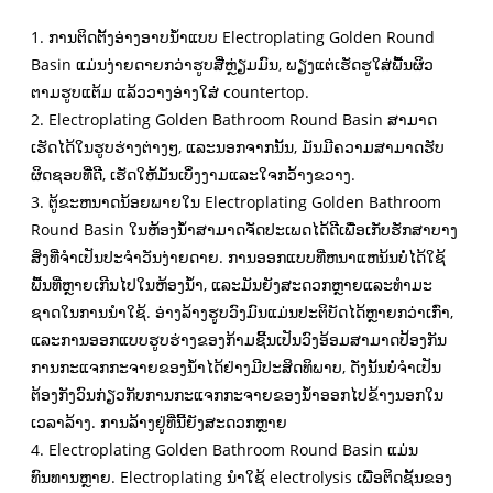
1. ການຕິດຕັ້ງອ່າງອາບນໍ້າແບບ Electroplating Golden Round
Basin ແມ່ນງ່າຍດາຍກວ່າຮູບສີ່ຫຼ່ຽມມົນ, ພຽງແຕ່ເຮັດຮູໃສ່ພື້ນຜິວ
ຕາມຮູບແຕ້ມ ແລ້ວວາງອ່າງໃສ່ countertop.
2. Electroplating Golden Bathroom Round Basin ສາ​ມາດ​
ເຮັດ​ໄດ້​ໃນ​ຮູບ​ຮ່າງ​ຕ່າງໆ​, ແລະ​ນອກ​ຈາກ​ນັ້ນ​, ມັນ​ມີ​ຄວາມ​ສາ​ມາດ​ຮັບ​
ຜິດ​ຊອບ​ທີ່​ດີ​, ເຮັດ​ໃຫ້​ມັນ​ເບິ່ງ​ງາມ​ແລະ​ໃຈ​ກວ້າງ​ຂວາງ​.
3. ຕູ້ຂະຫນາດນ້ອຍພາຍໃນ Electroplating Golden Bathroom
Round Basin ໃນຫ້ອງນ້ໍາສາມາດຈັດປະເພດໄດ້ດີເພື່ອເກັບຮັກສາບາງ
ສິ່ງທີ່ຈໍາເປັນປະຈໍາວັນງ່າຍດາຍ. ການອອກແບບທີ່ຫນາແຫນ້ນບໍ່ໄດ້ໃຊ້
ພື້ນທີ່ຫຼາຍເກີນໄປໃນຫ້ອງນ້ໍາ, ແລະມັນຍັງສະດວກຫຼາຍແລະທໍາມະ
ຊາດໃນການນໍາໃຊ້. ອ່າງລ້າງຮູບວົງມົນແມ່ນປະຕິບັດໄດ້ຫຼາຍກວ່າເກົ່າ,
ແລະການອອກແບບຮູບຮ່າງຂອງກ້າມຊີ້ນເປັນວົງອ້ອມສາມາດປ້ອງກັນ
ການກະແຈກກະຈາຍຂອງນ້ໍາໄດ້ຢ່າງມີປະສິດທິພາບ, ດັ່ງນັ້ນບໍ່ຈໍາເປັນ
ຕ້ອງກັງວົນກ່ຽວກັບການກະແຈກກະຈາຍຂອງນ້ໍາອອກໄປຂ້າງນອກໃນ
ເວລາລ້າງ. ການລ້າງຢູ່ທີ່ນີ້ຍັງສະດວກຫຼາຍ
4. Electroplating Golden Bathroom Round Basin ແມ່ນ
ທົນທານຫຼາຍ. Electroplating ນໍາໃຊ້ electrolysis ເພື່ອຕິດຊັ້ນຂອງ