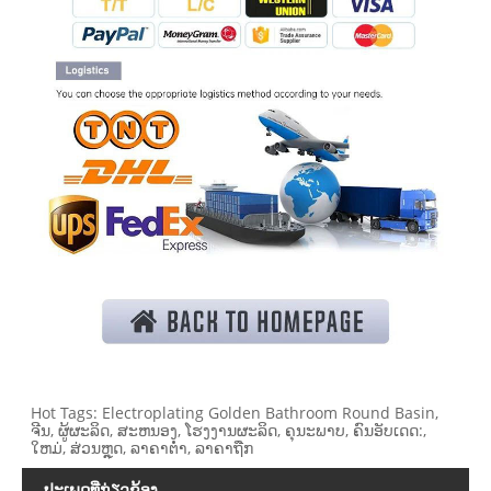
Hot Tags: Electroplating Golden Bathroom Round Basin,
ຈີນ, ຜູ້ຜະລິດ, ສະຫນອງ, ໂຮງງານຜະລິດ, ຄຸນະພາບ, ຄົນອັບເດດ:,
ໃຫມ່, ສ່ວນຫຼຸດ, ລາຄາຕໍ່າ, ລາຄາຖືກ
ປະເພດທີ່ກ່ຽວຂ້ອງ