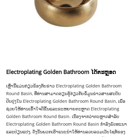
Electroplating Golden Bathroom ໄດ້ຕະຫຼອດ
ເຫຼົ່ານີ້ແມ່ນກ່ຽວຂ້ອງກັບຂ່າວ Electroplating Golden Bathroom
Round Basin, ທີ່ທ່ານສາມາດຮຽນຮູ້ກ່ຽວກັບຂໍ້ມູນຂ່າວສານສະບັບ
ປັບປຸງໃນ Electroplating Golden Bathroom Round Basin, ເພື່ອ
ຊ່ວຍໃຫ້ທ່ານເຂົ້າໃຈດີຂຶ້ນແລະຂະຫຍາຍຕະຫຼາດ Electroplating
Golden Bathroom Round Basin. ເນື່ອງຈາກວ່າຕະຫຼາດສໍາລັບ
Electroplating Golden Bathroom Round Basin ກໍາລັງພັດທະນາ
ແລະປ່ຽນແປງ, ດັ່ງນັ້ນພວກເຮົາແນະນໍາໃຫ້ທ່ານລວບລວມເວັບໄຊທ໌ຂອງ