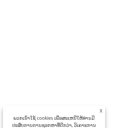
X
ພວກເຮົາໃຊ້ cookies ເພື່ອສະເຫນີໃຫ້ທ່ານມີ
ປະສົບການການຊອກຫາທີ່ດີກວ່າ, ວິເຄາະການ