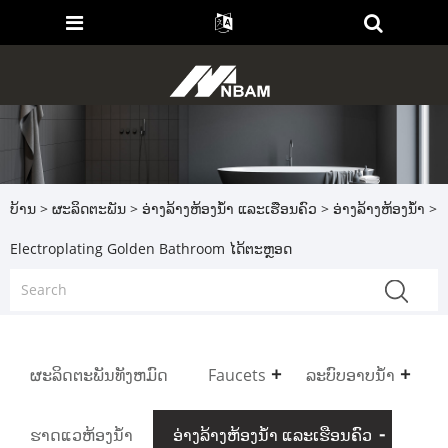
ບ້ານ
>
ຜະລິດຕະພັນ
>
ອ່າງລ້າງຫ້ອງນ້ຳ ແລະເຮືອນຄົວ
>
ອ່າງລ້າງຫ້ອງນ້ໍາ
>
Electroplating Golden Bathroom ໄດ້ຕະຫຼອດ
ຜະລິດຕະພັນທັງຫມົດ
Faucets
ລະບົບອາບນໍ້າ
ຮາດແວຫ້ອງນ້ຳ
ອ່າງລ້າງຫ້ອງນ້ຳ ແລະເຮືອນຄົວ