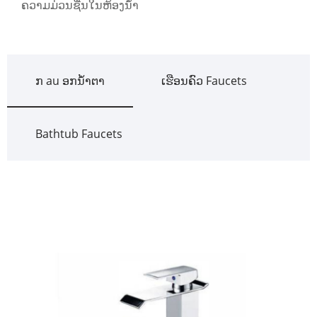
ຄວາມມ່ວນຊື່ນໃນຫ້ອງນ້ໍາ
ກ au ອກນ້ໍາຕາ
ເຮືອນຄົວ Faucets
Bathtub Faucets