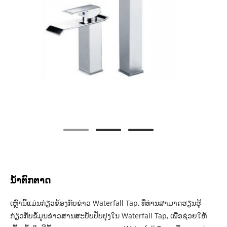
ນ້ຳຕົກຕາດ
ເຫຼົ່ານີ້ແມ່ນກ່ຽວຂ້ອງກັບຂ່າວ Waterfall Tap, ທີ່ທ່ານສາມາດຮຽນຮູ້
ກ່ຽວກັບຂໍ້ມູນຂ່າວສານສະບັບປັບປຸງໃນ Waterfall Tap, ເພື່ອຊ່ວຍໃຫ້