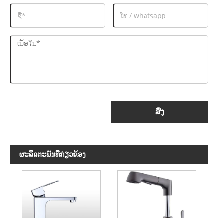
ສົ່ງ
ຜະ​ລິດ​ຕະ​ພັນ​ທີ່​ກ່ຽວ​ຂ້ອງ