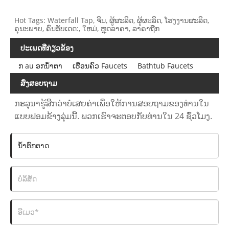
Hot Tags: Waterfall Tap, ຈີນ, ຜູ້ຜະລິດ, ຜູ້ຜະລິດ, ໂຮງງານຜະລິດ,
ຄຸນະພາບ, ຄົນອັບເດດ:, ໃຫມ່, ຫຼຸດລາຄາ, ລາຄາຖືກ
ປະເພດທີ່ກ່ຽວຂ້ອງ
ກ au ອກນ້ໍາຕາ
ເຮືອນຄົວ Faucets
Bathtub Faucets
ສົ່ງສອບຖາມ
ກະລຸນາຮູ້ສຶກວ່າບໍ່ເສຍຄ່າເພື່ອໃຫ້ການສອບຖາມຂອງທ່ານໃນ
ແບບຟອມຂ້າງລຸ່ມນີ້. ພວກເຮົາຈະຕອບກັບທ່ານໃນ 24 ຊົ່ວໂມງ.