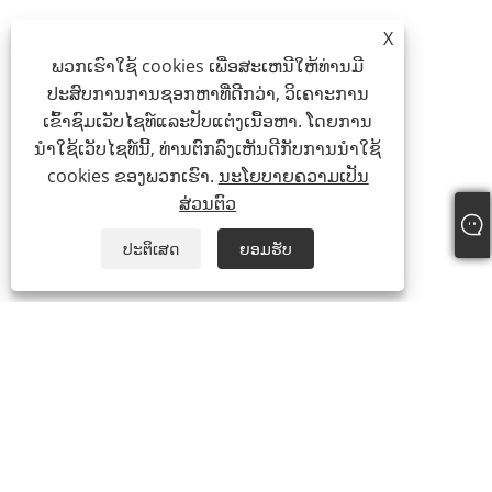
X
ພວກເຮົາໃຊ້ cookies ເພື່ອສະເຫນີໃຫ້ທ່ານມີ
ປະສົບການການຊອກຫາທີ່ດີກວ່າ, ວິເຄາະການ
ເຂົ້າຊົມເວັບໄຊທ໌ແລະປັບແຕ່ງເນື້ອຫາ. ໂດຍການ
ນໍາໃຊ້ເວັບໄຊທ໌ນີ້, ທ່ານຕົກລົງເຫັນດີກັບການນໍາໃຊ້
cookies ຂອງພວກເຮົາ.
ນະໂຍບາຍຄວາມເປັນ
ສ່ວນຕົວ
ປະຕິເສດ
ຍອມຮັບ
ໂທ:
+86-15888527725