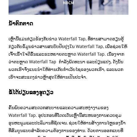
ນ້ຳຕົກຕາດ
ເຫຼົ່ານີ້ແມ່ນກ່ຽວຂ້ອງກັບຂ່າວ Waterfall Tap, ທີ່ທ່ານສາມາດຮຽນຮູ້
ກ່ຽວກັບຂໍ້ມູນຂ່າວສານສະບັບປັບປຸງໃນ Waterfall Tap, ເພື່ອຊ່ວຍໃຫ້
ເຈົ້າເຂົ້າໃຈດີຂຶ້ນແລະຂະຫຍາຍຕະຫຼາດ Waterfall Tap. ເນື່ອງຈາກ
ວ່າຕະຫຼາດ Waterfall Tap ກຳລັງພັດທະນາ ແລະປ່ຽນແປງ, ດັ່ງນັ້ນ
ພວກເຮົາຈຶ່ງແນະນຳໃຫ້ທ່ານເກັບກຳເວັບໄຊຂອງພວກເຮົາ, ແລະພວກ
ເຮົາຈະສະແດງຂ່າວຫຼ້າສຸດໃຫ້ທ່ານເປັນປະຈຳ.
ຂໍ້ໄດ້ປຽບຂອງຮູດຽວ
ຄົ້ນພົບຄວາມສະດວກສະບາຍແລະຄວາມສະຫງ່າງາມຂອງ
Waterfall Tap. ອຸປະກອນທີ່ໂດດເດັ່ນເຫຼົ່ານີ້ສະຫນອງການຄວບຄຸມ
ອຸນຫະພູມແລະປະລິມານທີ່ຊັດເຈນ, ຊ່ວຍໃຫ້ທ່ານສ້າງການໄຫຼຂອງນ້ໍາ
ທີ່ສົມບູນແບບສໍາລັບຄວາມຕ້ອງການຂອງທ່ານ. ດ້ວຍການອອກແບບທີ່