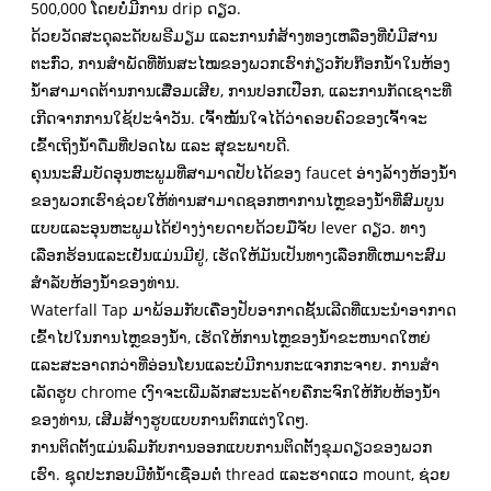
500,000 ໂດຍບໍ່ມີການ drip ດຽວ.
ດ້ວຍວັດສະດຸລະດັບພຣີມຽມ ແລະການກໍ່ສ້າງທອງເຫລືອງທີ່ບໍ່ມີສານ
ຕະກົ່ວ, ການສໍາພັດທີ່ທັນສະໄໝຂອງພວກເຮົາກ່ຽວກັບກ໊ອກນໍ້າໃນຫ້ອງ
ນໍ້າສາມາດຕ້ານການເສື່ອມເສີຍ, ການປອກເປືອກ, ແລະການກັດເຊາະທີ່
ເກີດຈາກການໃຊ້ປະຈໍາວັນ. ເຈົ້າໝັ້ນໃຈໄດ້ວ່າຄອບຄົວຂອງເຈົ້າຈະ
ເຂົ້າເຖິງນໍ້າດື່ມທີ່ປອດໄພ ແລະ ສຸຂະພາບດີ.
ຄຸນນະສົມບັດອຸນຫະພູມທີ່ສາມາດປັບໄດ້ຂອງ faucet ອ່າງລ້າງຫ້ອງນ້ໍາ
ຂອງພວກເຮົາຊ່ວຍໃຫ້ທ່ານສາມາດຊອກຫາການໄຫຼຂອງນ້ໍາທີ່ສົມບູນ
ແບບແລະອຸນຫະພູມໄດ້ຢ່າງງ່າຍດາຍດ້ວຍມືຈັບ lever ດຽວ. ທາງ
ເລືອກຮ້ອນແລະເຢັນແມ່ນມີຢູ່, ເຮັດໃຫ້ມັນເປັນທາງເລືອກທີ່ເຫມາະສົມ
ສໍາລັບຫ້ອງນ້ໍາຂອງທ່ານ.
Waterfall Tap ມາພ້ອມກັບເຄື່ອງປັບອາກາດຊັ້ນເລີດທີ່ແນະນໍາອາກາດ
ເຂົ້າໄປໃນການໄຫຼຂອງນ້ໍາ, ເຮັດໃຫ້ການໄຫຼຂອງນ້ໍາຂະຫນາດໃຫຍ່
ແລະສະອາດກວ່າທີ່ອ່ອນໂຍນແລະບໍ່ມີການກະແຈກກະຈາຍ. ການສໍາ
ເລັດຮູບ chrome ເງົາຈະເພີ່ມລັກສະນະຄ້າຍຄືກະຈົກໃຫ້ກັບຫ້ອງນ້ໍາ
ຂອງທ່ານ, ເສີມສ້າງຮູບແບບການຕົກແຕ່ງໃດໆ.
ການຕິດຕັ້ງແມ່ນລົມກັບການອອກແບບການຕິດຕັ້ງຂຸມດຽວຂອງພວກ
ເຮົາ. ຊຸດປະກອບມີທໍ່ນ້ໍາເຊື່ອມຕໍ່ thread ແລະຮາດແວ mount, ຊ່ວຍ