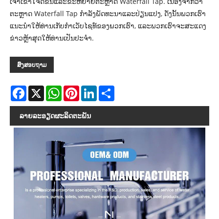
ເຈົ້າເຂົ້າໃຈດີຂຶ້ນແລະຂະຫຍາຍຕະຫຼາດ Waterfall Tap. ເນື່ອງຈາກວ່າ
ຕະຫຼາດ Waterfall Tap ກໍາລັງພັດທະນາແລະປ່ຽນແປງ, ດັ່ງນັ້ນພວກເຮົາ
ແນະນໍາໃຫ້ທ່ານເກັບກໍາເວັບໄຊທ໌ຂອງພວກເຮົາ, ແລະພວກເຮົາຈະສະແດງ
ຂ່າວຫຼ້າສຸດໃຫ້ທ່ານເປັນປະຈໍາ.
ສົ່ງສອບຖາມ
Facebook
X
WhatsApp
Pinterest
LinkedIn
Share
ລາຍ​ລະ​ອຽດ​ຜະ​ລິດ​ຕະ​ພັນ