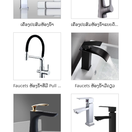
ເຄື່ອງປະສົມຫ້ອງນ້ຳ
ເຄື່ອງປະສົມຫ້ອງນ້ຳແບບດຶງລົງ
Faucets ຫ້ອງນ້ໍາທີ່ມີ Pull Down Sprayer
Faucets ຫ້ອງນ້ໍາມືດຽວ