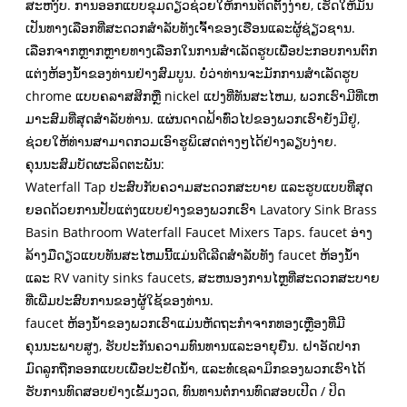
ສະຫງົບ. ການອອກແບບຂຸມດຽວຊ່ວຍໃຫ້ການຕິດຕັ້ງງ່າຍ, ເຮັດໃຫ້ມັນ
ເປັນທາງເລືອກທີ່ສະດວກສໍາລັບທັງເຈົ້າຂອງເຮືອນແລະຜູ້ຊ່ຽວຊານ.
ເລືອກຈາກຫຼາກຫຼາຍທາງເລືອກໃນການສໍາເລັດຮູບເພື່ອປະກອບການຕົກ
ແຕ່ງຫ້ອງນ້ໍາຂອງທ່ານຢ່າງສົມບູນ. ບໍ່ວ່າທ່ານຈະມັກການສໍາເລັດຮູບ
chrome ແບບຄລາສສິກຫຼື nickel ແປງທີ່ທັນສະໄຫມ, ພວກເຮົາມີທີ່ເຫ
ມາະສົມທີ່ສຸດສໍາລັບທ່ານ. ແຜ່ນດາດຟ້າທົ່ວໄປຂອງພວກເຮົາຍັງມີຢູ່,
ຊ່ວຍໃຫ້ທ່ານສາມາດກວມເອົາຮູພິເສດຕ່າງໆໄດ້ຢ່າງລຽບງ່າຍ.
ຄຸນ​ນະ​ສົມ​ບັດ​ຜະ​ລິດ​ຕະ​ພັນ​:
Waterfall Tap ປະສົບກັບຄວາມສະດວກສະບາຍ ແລະຮູບແບບທີ່ສຸດ
ຍອດດ້ວຍການປັບແຕ່ງແບບຢ່າງຂອງພວກເຮົາ Lavatory Sink Brass
Basin Bathroom Waterfall Faucet Mixers Taps. faucet ອ່າງ
ລ້າງມືດຽວແບບທັນສະໄຫມນີ້ແມ່ນດີເລີດສໍາລັບທັງ faucet ຫ້ອງນ້ໍາ
ແລະ RV vanity sinks faucets, ສະຫນອງການໄຫຼທີ່ສະດວກສະບາຍ
ທີ່ເພີ່ມປະສົບການຂອງຜູ້ໃຊ້ຂອງທ່ານ.
faucet ຫ້ອງນ້ໍາຂອງພວກເຮົາແມ່ນຫັດຖະກໍາຈາກທອງເຫຼືອງທີ່ມີ
ຄຸນນະພາບສູງ, ຮັບປະກັນຄວາມທົນທານແລະອາຍຸຍືນ. ຝາອັດປາກ
ມົດລູກຖືກອອກແບບເພື່ອປະຢັດນ້ໍາ, ແລະທໍ່ເຊລາມິກຂອງພວກເຮົາໄດ້
ຮັບການທົດສອບຢ່າງເຂັ້ມງວດ, ທົນທານຕໍ່ການທົດສອບເປີດ / ປິດ