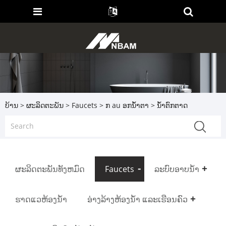
ບ້ານ
>
ຜະລິດຕະພັນ
>
Faucets
>
ກ au ອກນ້ໍາຕາ
> ນ້ຳຕົກຕາດ
ຜະລິດຕະພັນທັງຫມົດ
Faucets
ລະບົບອາບນໍ້າ
ຮາດແວຫ້ອງນ້ຳ
ອ່າງລ້າງຫ້ອງນ້ຳ ແລະເຮືອນຄົວ