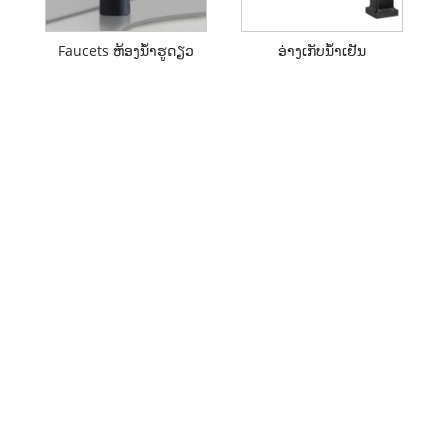
Faucets ຫ້ອງນ້ໍາຮູດຽວ
ອ່າງເກັບນໍ້າເຢັນ