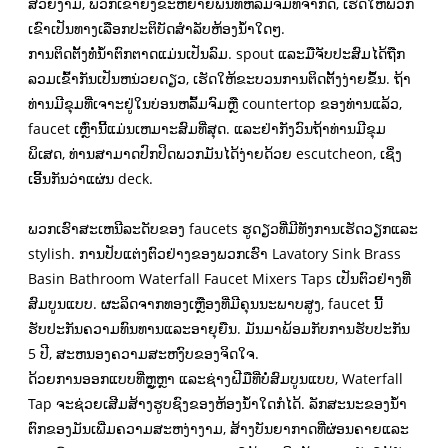
ສວຍງາມ, ພວກເຂົາຍັງຂະຫຍາຍພື້ນທີ່ຫລົ້ມຈົມທີ່ຈໍາກັດ, ເຮັດໃຫ້ພວກ
ເຂົາເປັນທາງເລືອກປະຕິບັດສໍາລັບຫ້ອງນ້ໍາໃດໆ.
ການຕິດຕັ້ງທໍ່ນໍ້າຕົກຕາດແມ່ນເປັນລົມ. spout ແລະມືຈັບປະສົມໄດ້ຖືກ
ລວມເຂົ້າກັນເປັນຫນ່ວຍດຽວ, ເຮັດໃຫ້ຂະບວນການຕິດຕັ້ງງ່າຍຂຶ້ນ. ຖ້າ
ທ່ານມີຂຸມທີ່ເຈາະຢູ່ໃນບ່ອນຫລົ້ມຈົມຫຼື countertop ຂອງທ່ານແລ້ວ,
faucet ເຫຼົ່ານີ້ແມ່ນເຫມາະສົມທີ່ສຸດ. ແລະຢ່າກັງວົນຖ້າທ່ານມີຂຸມ
ພິເສດ, ທ່ານສາມາດປົກປິດພວກມັນໄດ້ງ່າຍດ້ວຍ escutcheon, ເຊິ່ງ
ເອີ້ນກັນວ່າແຜ່ນ deck.
ພວກ​ເຮົາ​ສະ​ເຫນີ​ລະ​ດັບ​ຂອງ faucets ຮູ​ດຽວ​ທີ່​ມີ​ທັງ​ການ​ເຮັດ​ວຽກ​ແລະ
stylish​. ການປັບແຕ່ງຕົວຢ່າງຂອງພວກເຮົາ Lavatory Sink Brass
Basin Bathroom Waterfall Faucet Mixers Taps ເປັນຕົວຢ່າງທີ່
ສົມບູນແບບ. ຜະລິດຈາກທອງເຫຼືອງທີ່ມີຄຸນນະພາບສູງ, faucet ນີ້
ຮັບປະກັນຄວາມທົນທານແລະອາຍຸຍືນ. ມັນມາພ້ອມກັບການຮັບປະກັນ
5 ປີ, ສະຫນອງຄວາມສະຫງົບຂອງຈິດໃຈ.
ດ້ວຍການອອກແບບທີ່ຫຼູຫຼາ ແລະຊ່າງຝີມືທີ່ບໍ່ສົມບູນແບບ, Waterfall
Tap ຈະຊ່ວຍເສີມສ້າງຮູບຊົງຂອງຫ້ອງນ້ຳໃດກໍໄດ້. ລັກສະນະຂອງນ້ໍາ
ຕົກຂອງມັນເພີ່ມຄວາມສະຫງ່າງາມ, ສ້າງບັນຍາກາດທີ່ຜ່ອນຄາຍແລະ