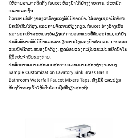
ໃຫ້ທ່ານສາມາດຕິດຕັ້ງ faucet ຫ້ອງນ້ໍາໄດ້ຢ່າງງ່າຍດາຍ, ປະຫຍັດ
ເວລາແລະເງິນ.
ດ້ວຍການກໍ່ສ້າງທອງເຫລືອງແຂງທີ່ບໍ່ມີທາດນໍາ, ໄສ້ຕອງເຊລາມິກທີ່ຜະ
ນຶກເຂົ້າກັນໄດ້ສູງ, ແລະການຈັດການກ້ຽງດຽວ, faucet ອ່າງລ້າງເຮືອ
ຂອງພວກເຮົາສະຫນອງບໍ່ພຽງແຕ່ການອອກແບບທີ່ທັນສະໄຫມ, ແຕ່ຍັງ
ປະສິດທິພາບທີ່ບໍ່ມີນ້ໍາແລະລະບຽບການໄຫຼຂອງນ້ໍາສະດວກ. ການອອກ
ແບບນ້ໍາຕົກສະຫນອງນ້ໍາກ້ຽງ, ຫຼຸດຜ່ອນແຮງກະຕຸ້ນແລະປະຫຍັດນ້ໍາໃນ
ຊີວິດປະຈໍາວັນຂອງທ່ານ.
ປະສົບການຄວາມສະດວກສະບາຍແລະຄວາມສະຫງ່າງາມຂອງ
Sample Customization Lavatory Sink Brass Basin
Bathroom Waterfall Faucet Mixers Taps. ສັ່ງມື້ນີ້ ແລະປ່ຽນ
ຫ້ອງນໍ້າຂອງເຈົ້າໃຫ້ເປັນໂອເອຊີສທີ່ງຽບສະຫງົບ.