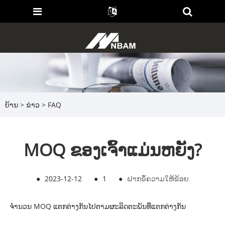
ບ້ານ
>
ຂ່າວ
>
FAQ
MOQ ຂອງເຈົ້າແມ່ນຫຍັງ?
●
2023-12-12
●
1
●
ຝາກຂໍ້ຄວາມໃຫ້ຂ້ອຍ
ຈໍານວນ MOQ ແຕກຕ່າງກັນໄປຕາມຜະລິດຕະພັນທີ່ແຕກຕ່າງກັນ