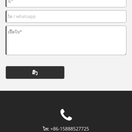
ສົ່ງ
ໂທ:
+86-15888527725