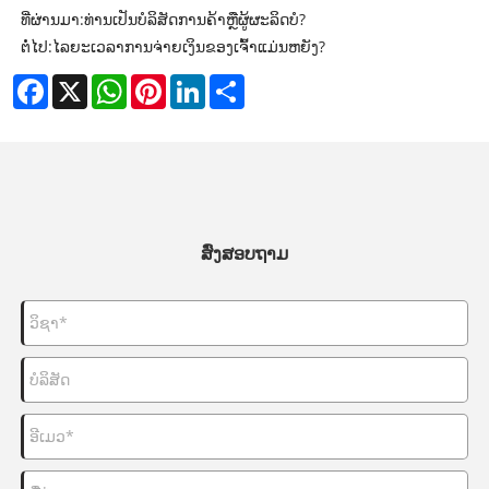
ທີ່ຜ່ານມາ:
ທ່ານເປັນບໍລິສັດການຄ້າຫຼືຜູ້ຜະລິດບໍ?
ຕໍ່ໄປ:
ໄລຍະເວລາການຈ່າຍເງິນຂອງເຈົ້າແມ່ນຫຍັງ?
Facebook
X
WhatsApp
Pinterest
LinkedIn
Share
ສົ່ງສອບຖາມ