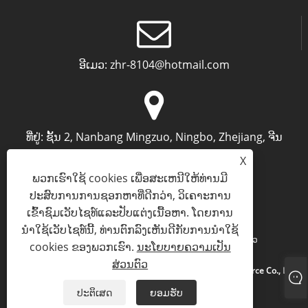
ອີເມວ:
zhr-8104@hotmail.com
ທີ່ຢູ່:
ຊັ້ນ 2, Nanbang Mingzuo, Ningbo, Zhejiang, ຈີນ
X
ພວກເຮົາໃຊ້ cookies ເພື່ອສະເຫນີໃຫ້ທ່ານມີ
ປະສົບການການຊອກຫາທີ່ດີກວ່າ, ວິເຄາະການ
ເຂົ້າຊົມເວັບໄຊທ໌ແລະປັບແຕ່ງເນື້ອຫາ. ໂດຍການ
ນໍາໃຊ້ເວັບໄຊທ໌ນີ້, ທ່ານຕົກລົງເຫັນດີກັບການນໍາໃຊ້
Links
Sitemap
RSS
XML
ນະໂຍບາຍຄວາມເປັນສ່ວນຕົວ
cookies ຂອງພວກເຮົາ.
ນະໂຍບາຍຄວາມເປັນ
ສ່ວນຕົວ
ສະຫງວນລິຂະສິດ © 2024 Ningbo Archermind electronic Commerce Co., Ltd.
ສະຫງວນລິຂະສິດທັງໝົດ.
ປະຕິເສດ
ຍອມຮັບ