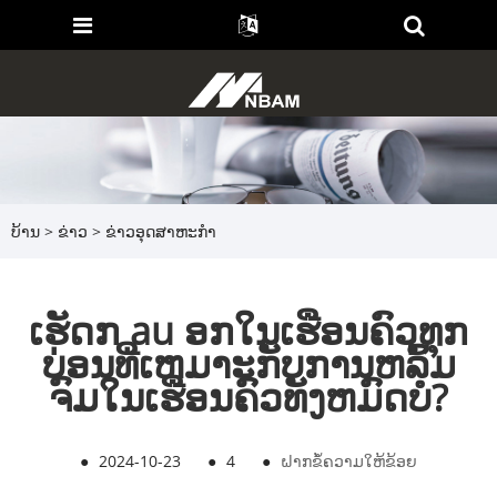
ບ້ານ
>
ຂ່າວ
>
ຂ່າວອຸດສາຫະກໍາ
ເຮັດກ au ອກໃນເຮືອນຄົວທຸກ
ບ່ອນທີ່ເຫມາະກັບການຫລົ້ມ
ຈົມໃນເຮືອນຄົວທັງຫມົດບໍ?
●
2024-10-23
●
4
●
ຝາກຂໍ້ຄວາມໃຫ້ຂ້ອຍ