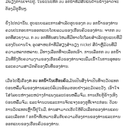
ມີພຽງການເຈາະຢູ່, ໃນຂະນະທີ່ກ au ອກນ້ໍາທີ່ມີສີດພົ່ນດ້ານຂ້າງອາດຈະ
ຕ້ອງມີຮູອື່ນໆ.
ຍິ່ງໄປກວ່ານັ້ນ, ຮູບແບບແລະການສໍາເລັດຮູບຂອງກ au ອກນ້ໍາຂອງທ່ານ
ຄວນປະກອບການອອກແບບໂດຍລວມຂອງເຮືອນຄົວຂອງທ່ານ. ຈາກກ au
ອກທີ່ສວຍງາມ, ກ au ອກທີ່ທັນສະໄຫມທີ່ມີທາດໂປໂລຍສໍາເລັດຮູບແບບທີ່ມີ
ແຮງບັນດານໃຈ, ອຸດສາຫະກໍາທີ່ມີສຽງສໍານຽງ nickel ສີດໍາຫຼືມ້ວນທີ່ມີ
ຄວາມຫລາກຫລາຍ, ມີທາງເລືອກທີ່ຈະເລືອກເອົາ. ການເລືອກກ au ອກນ້ໍາ
ມັນທີ່ກົງກັບຄວາມງາມຂອງເຮືອນຄົວຂອງທ່ານຈະເພີ່ມເຂົ້າໃນການອຸທອນ
ແລະຄວາມສາມັກຄີຂອງພື້ນທີ່ຂອງທ່ານ.
ເມື່ອໄປຊື້ເຄື່ອງ
ກ au ອກນ້ໍາໃນເຮືອນຄົວ,
ມັນເປັນສິ່ງຈໍາເປັນທີ່ຈະວັດແທກ
ບ່ອນຫລົ້ມຈົມຂອງທ່ານແລະບໍລິເວນອ້ອມຮອບຢ່າງລະມັດລະວັງ. ເອົາໃຈ
ໃສ່ໄລຍະຫ່າງລະຫວ່າງກໍາແພງແລະບ່ອນຫລົ້ມຈົມ, ການເກັບກູ້ຂ້າງເທິງ
ບ່ອນຫລົ້ມຈົມ, ແລະຈໍານວນແລະການຈັດແຈງຂອງຮູທີ່ເຈາະກ່ອນ. ດ້ວຍ
ການວັດແທກເຫຼົ່ານີ້ຢູ່ໃນມື, ທ່ານສາມາດເຮັດໃຫ້ຕົວເລືອກຂອງທ່ານແຄບ
ແລະເລືອກກ f ອກນ້ໍາທີ່ເຫມາະສົມກັບຄວາມຕ້ອງການຂອງທ່ານແລະການ
ອອກແບບຂອງເຮືອນຄົວຂອງທ່ານ.