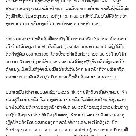
ສະເພາະຖ້າທ່ານມີຕູ້ຫລືຊັ້ນວາງໂດຍກົງ. ກ a ອກທີ່ສູງທີ່ມີ ARCSS ສູງ
ສາມາດສວຍງາມແລະມີປະໂຫຍດ, ແຕ່ມັນອາດຈະບໍ່ເຫມາະສົມຖ້າມີພື້ນທີ່
ຕັ້ງເທົ່ານັ້ນ. ໃນສະຖານະການດັ່ງກ່າວ, ກ au ອກນ້ໍາທີ່ມີໂປຣໄຟລ໌ທີ່ຕ່ໍາກວ່າ
ຫຼືການອອກແບບທີ່ຄ່ອງແຄ້ວກວ່າເກົ່າຈະເຫມາະສົມກວ່າ.
ປະເພດຂອງການຫລົ້ມຈົມທີ່ທ່ານຍັງມີບົດບາດສໍາຄັນໃນການກໍານົດຄວາມ
ເຂົ້າກັນໄດ້ຂອງກ fuilet. ຍົກຕົວຢ່າງ, sinks undermount, ເຊິ່ງໄດ້ຖືກ
ຕິດຕັ້ງຢູ່ລຸ່ມ countertop, ໂດຍປົກກະຕິແລ້ວຕ້ອງການກ au ອກໂດຍໃຊ້ກ
au ອກ. ໃນທາງກົງກັນຂ້າມ, ອາດຈະເຮັດໄດ້ທັງສຽງທີ່ຖືກຕິດຕັ້ງແລະເປັນ
ກໍາແພງ. ມັນເປັນສິ່ງຈໍາເປັນເພື່ອຮັບປະກັນວ່າກ a ອກນ້ໍາທີ່ທ່ານເລືອກຖືກ
ອອກແບບມາເພື່ອເຮັດວຽກກັບປະເພດທີ່ຫລົ້ມຈົມສະເພາະຂອງທ່ານ.
ນອກເຫນືອໄປຈາກປະເພດຊ່ອງແລະ sink, ທ່ານຍັງຕ້ອງໄດ້ພິຈາລະນາຈໍາ
ນວນຮູໃນບ່ອນຫລົ້ມຈົມຂອງທ່ານ. ການຫລົ້ມຈົມທີ່ທັນສະໄຫມທີ່ສຸດແມ່ນ
ມາພ້ອມກັບຮູທີ່ເຈາະລ່ວງຫນ້າສໍາລັບກ au ອກນ້ໍາແລະອຸປະກອນເສີມຕ່າງ
ໆເຊັ່ນເຄື່ອງແຈກຈ່າຍຫຼືເຄື່ອງພົ່ນສະບູ. ຈໍານວນແລະການຈັດແຈງຂອງຮູ
ເຫຼົ່ານີ້ຈະກໍານົດປະເພດຂອງກ f ອກນ້ໍາທີ່ທ່ານສາມາດຕິດຕັ້ງໄດ້. ຍົກ
ຕົວຢ່າງ, ກ au a au a au a au a au a aufet ດຽວຈະເຫມາະກັບຂຸມທີ່