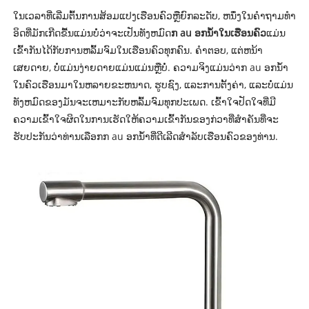
ໃນເວລາທີ່ເລີ່ມຕົ້ນການສ້ອມແປງເຮືອນຄົວຫຼືຍົກລະດັບ, ຫນຶ່ງໃນຄໍາຖາມທໍາ
ອິດທີ່ມັກເກີດຂື້ນແມ່ນບໍ່ວ່າຈະເປັນທັງຫມົດ
ກ au ອກນ້ໍາໃນເຮືອນຄົວ
ແມ່ນ
ເຂົ້າກັນໄດ້ກັບການຫລົ້ມຈົມໃນເຮືອນຄົວທຸກຄົນ. ຄໍາຕອບ, ແຕ່ຫນ້າ
ເສຍດາຍ, ບໍ່ແມ່ນງ່າຍດາຍແມ່ນແມ່ນຫຼືບໍ່. ຄວາມຈິງແມ່ນວ່າກ au ອກນ້ໍາ
ໃນຄົວເຮືອນມາໃນຫລາຍຂະຫນາດ, ຮູບຊົງ, ແລະການຕັ້ງຄ່າ, ແລະບໍ່ແມ່ນ
ທັງຫມົດຂອງມັນຈະເຫມາະກັບຫລົ້ມຈົມທຸກປະເພດ. ເຂົ້າໃຈປັດໃຈທີ່ມີ
ຄວາມເຂົ້າໃຈຜິດໃນການເຮັດໃຫ້ຄວາມເຂົ້າກັນຂອງກ່ວາທີ່ສໍາຄັນທີ່ຈະ
ຮັບປະກັນວ່າທ່ານເລືອກກ au ອກນ້ໍາທີ່ດີເລີດສໍາລັບເຮືອນຄົວຂອງທ່ານ.