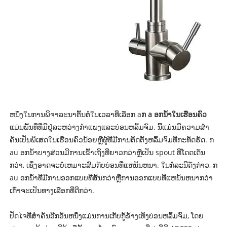
ຫນຶ່ງໃນການພິຈາລະນາຕົ້ນຕໍໃນເວລາທີ່ເລືອກ a
ກ a ອກນ້ໍາໃນເຮືອນຄົວ
ແມ່ນພື້ນທີ່ທີ່ມີຢູ່ລະຫວ່າງກໍາແພງແລະບ່ອນຫລົ້ມຈົມ. ນີ້ແມ່ນມີຄວາມສໍາ
ຄັນເປັນພິເສດໃນເຮືອນຄົວນ້ອຍຫຼືຜູ້ທີ່ມີການຕິດຕັ້ງຫລົ້ມຈົມທີ່ກະທັດຮັດ. ກ
au ອກນ້ໍາບາງສ່ວນມີການເຂົ້າເຖິງທີ່ຍາວກວ່າຫຼືເປັນ spout ທີ່ໂດດເດັ່ນ
ກວ່າ, ເຊິ່ງອາດຈະບໍ່ເຫມາະສົມກັບບ່ອນທີ່ແຫນ້ນຫນາ. ໃນກໍລະນີດັ່ງກ່າວ, ກ
au ອກນ້ໍາທີ່ມີການອອກແບບທີ່ສັ້ນກວ່າຫຼືການອອກແບບທີ່ແຫນ້ນຫນາກວ່າ
ເກົ່າຈະເປັນທາງເລືອກທີ່ດີກວ່າ.
ປັດໄຈທີ່ສໍາຄັນອີກອັນຫນຶ່ງແມ່ນການເກັບກູ້ຂ້າງເທິງບ່ອນຫລົ້ມຈົມ, ໂດຍ