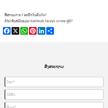
ທີ່ຜ່ານມາ:
ກ f ອກນ້ໍາໃນຄົວໃດ?
ຕໍ່ໄປ:
ທັງຫມົດແມ່ນ battleub faceys screw ຢູ່ບໍ?
Facebook
X
WhatsApp
Pinterest
LinkedIn
Share
ສົ່ງສອບຖາມ