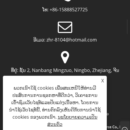
ໂທ:
+86-15888527725
ອີເມວ:
zhr-8104@hotmail.com
ທີ່ຢູ່:
ຊັ້ນ 2, Nanbang Mingzuo, Ningbo, Zhejiang, ຈີນ
X
ພວກເຮົາໃຊ້ cookies ເພື່ອສະເຫນີໃຫ້ທ່ານມີ
ປະສົບການການຊອກຫາທີ່ດີກວ່າ, ວິເຄາະການ
ເຂົ້າຊົມເວັບໄຊທ໌ແລະປັບແຕ່ງເນື້ອຫາ. ໂດຍການ
ນໍາໃຊ້ເວັບໄຊທ໌ນີ້, ທ່ານຕົກລົງເຫັນດີກັບການນໍາໃຊ້
Links
Sitemap
RSS
XML
ນະໂຍບາຍຄວາມເປັນສ່ວນຕົວ
cookies ຂອງພວກເຮົາ.
ນະໂຍບາຍຄວາມເປັນ
ສ່ວນຕົວ
ສະຫງວນລິຂະສິດ © 2024 Ningbo Archermind electronic Commerce Co., Ltd.