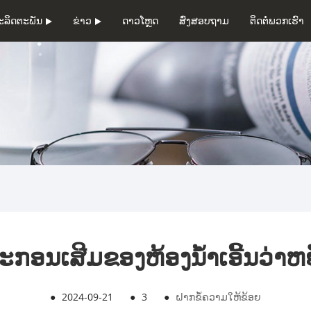
ະລິດຕະພັນ
ຂ່າວ
ດາວໂຫຼດ
ສົ່ງສອບຖາມ
ຕິດຕໍ່ພວກເຮົາ
ປະກອນເສີມຂອງຫ້ອງນ້ໍາເອີ້ນວ່າຫຍ
●
2024-09-21
●
3
●
ຝາກຂໍ້ຄວາມໃຫ້ຂ້ອຍ