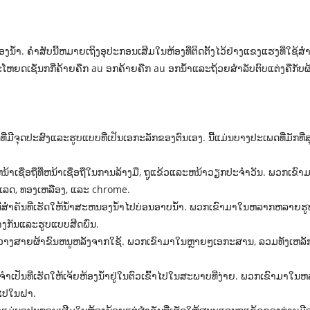
ຫ້ອງນ້ໍາ. ຄໍາສັບນີ້ຫມາຍເຖິງອຸປະກອນເສີມໃນຫ້ອງທີ່ຕິດຕັ້ງໄວ້ຢ່າງແຂງແຮງທີ່ໃຊ້
ຫຍດເຊັ່ນກກີ່ຄ້າຍຄືກ au ອກຄ້າຍຄືກ au ອກນ້ໍາແລະຖ້ວຍສໍາລັບຕົບແຕ່ງຄືກັບຜ
ີ່ມີຈຸດປະສົງແລະຮູບແບບທີ່ເປັນເອກະລັກຂອງຕົນເອງ. ນີ້ແມ່ນບາງປະເພດທີ່ມັກທີ່ສ
ງນ້ໍາທີ່ຫນ້າເຊື່ອຖືທີ່ຫນ້າເຊື່ອຖືໃນການລ້າງມື, ຖູແຂ້ວແລະຫນ້າວຽກປະຈໍາວັ
ເລດ, ທອງເຫລືອງ, ແລະ chrome.
ີ່ສໍາຄັນທີ່ເຮັດໃຫ້ນ້ໍາສະຫນອງນ້ໍາໄປບ່ອນອາບນ້ໍາ. ພວກເຂົາມາໃນຫລາກຫລາ
າງກັນແລະຮູບແບບສີດພົ່ນ.
ນວາງສາຍຜ້າຂົນຫນູຫລັງຈາກໃຊ້. ພວກເຂົາມາໃນຫຼາຍໆເອກະສານ, ລວມທັງເຫລັ
້ໍາທີ່ຈໍາເປັນທີ່ເຮັດໃຫ້ເຈ້ຍຫ້ອງນ້ໍາຢູ່ໃນຕົວເຂົ້າໄປໃນສະພາບທີ່ງ່າຍ. ພວກເຂົາ
້າໄປໃນຝາ.