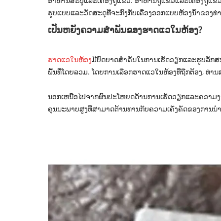
ອາຫານສະບູແລະເຄື່ອງຖູແຂ້ວ: ອາຫານຖູແຂ້ວແລະເຄື່ອງຖູແຂ
ຮູບແບບແລະວັດສະດຸທີ່ຈະກົງກັບເຄື່ອງອອກແບບຫ້ອງນ້ໍາຂອງທ່
ເປັນຫຍັງຄວາມສໍາພັນຂອງຮາດແວໃນຫ້ອງ?
ຮາດແວໃນຫ້ອງ
ມີບົດບາດສໍາຄັນໃນການເຮັດວຽກແລະຮູບລັກສະນ
ພື້ນທີ່ໂດຍລວມ. ໂດຍການເລືອກຮາດແວໃນຫ້ອງທີ່ຖືກຕ້ອງ, ທ່
ນອກເຫນືອໄປຈາກຜົນປະໂຫຍດດ້ານການເຮັດວຽກແລະຄວາມງາມຂອງ
ຄຸນນະພາບສູງທີ່ສາມາດຕ້ານທານກັບຄວາມເຄັ່ງຄັດຂອງການນໍາໃຊ