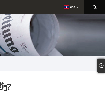
ລາວ
ັງ?