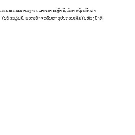
ລວມແລະຄວາມງາມ. ລາຍການເຫຼົ່ານີ້, ມັກຈະຖືກເອີ້ນວ່າ
ນບົດຂຽນນີ້, ພວກເຮົາຈະຄົ້ນຫາອຸປະກອນເສີມໃນຫ້ອງນ້ໍາທີ່