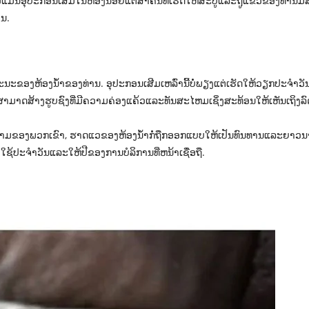
້ວແມ່ນອຸປະກອນເສີມໃນຫ້ອງນ້ອຍແຕ່ສໍາຄັນທີ່ເຮັດໃຫ້ສະບູແລະຖູແຂ້ວຂອງທ່
ານ.
ະຂອງຫ້ອງນ້ໍາຂອງທ່ານ. ອຸປະກອນເສີມເຫລົ່ານີ້ບໍ່ພຽງແຕ່ເຮັດໃຫ້ວຽກປະຈໍາວ
ານສາມາດສ້າງຮູບຊົງທີ່ມີຄວາມຄ່ອງແຄ້ວແລະທັນສະໄຫມເຊິ່ງສະທ້ອນໃຫ້ເຫັນເຖິ
ພວກເຂົາ, ຮາດແວຂອງຫ້ອງນ້ໍາກໍ່ຖືກອອກແບບໃຫ້ເປັນທົນທານແລະຍາວນານ. ອຸປ
້ປະຈໍາວັນແລະໃຫ້ປີຂອງການບໍລິການທີ່ຫນ້າເຊື່ອຖື.