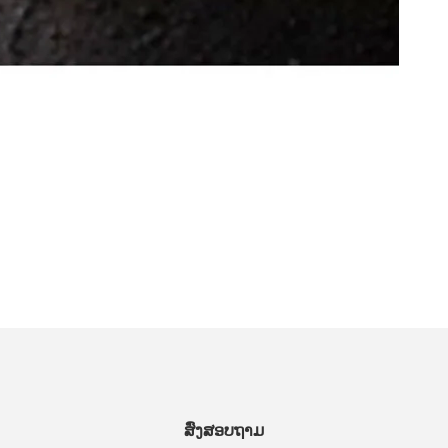
ສົ່ງສອບຖາມ