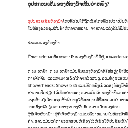
ອຸປະກອນເສີມຂອງຫ້ອງນ້ໍາເອີ້ນວ່າຫຍັງ?
ອຸປະກອນເສີມຫ້ອງນ້ໍາ
ໂດຍທົ່ວໄປໄດ້ຖືກເອີ້ນໂດຍທົ່ວໄປວ່າເປັນ
ໃນຫ້ອງຄວບຄຸມສິນຄ້າທີ່ຫລາກຫລາຍ, ຈາກການແຂ່ງຂັນທີ່ມີປະໂ
ປະເພດຂອງຫ້ອງນ້ໍາ
ມີຫລາຍປະເພດທີ່ແຕກຕ່າງກັນຂອງຫ້ອງນ້ໍາທີ່ມີຢູ່, ແຕ່ລະປະເພດທ
ກ au ອກນ້ໍາ: ກ au ອກນ້ໍາແມ່ນສິ້ນຂອງຫ້ອງນ້ໍາທີ່ໃຫ້ແຫຼ່
ການຈັດຈັບ, ແລະສາມາດເຮັດໄດ້ຈາກວັດສະດຸ, ລວມທັງສະແຕນ
Showerheads: ShowerSSS ແມ່ນອີກຫນຶ່ງເມັດຂອງຫ້ອງນ້ໍາທ
ສາມາດປັບປ່ຽນໄດ້ເພື່ອສະຫນອງຄວາມກົດດັນຂອງນ້ໍາທີ່ແຕກຕ່
ແຖບຜ້າເຊັດໂຕ: ແຖບຜ້າຂົນຫນູໃຫ້ສະຖານທີ່ທີ່ສະດວກໃນກາ
ແນວຕັ້ງຫລືຢຽດຕາມທາງຂວາງຂື້ນກັບຄວາມມັກຂອງທ່ານ.
ຜູ້ຖືເຈ້ຍຫ້ອງນ້ໍາ: ຜູ້ຖືເຈ້ຍຫ້ອງນ້ໍາແມ່ນເຄື່ອງຫມາຍໃນຫ້ອງນ
ຄ່າ, ແລະແມ່ນແຕ່ການອອກແບບທີ່ເຊື່ອງໄວ້ທີ່ເຮັດໃຫ້ປະສົມເຂົ