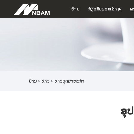
ບ້ານ
ກ່ຽວ​ກັບ​ພວກ​ເຮົາ
ຜ
ບ້ານ
>
ຂ່າວ
>
ຂ່າວອຸດສາຫະກໍາ
ອຸ