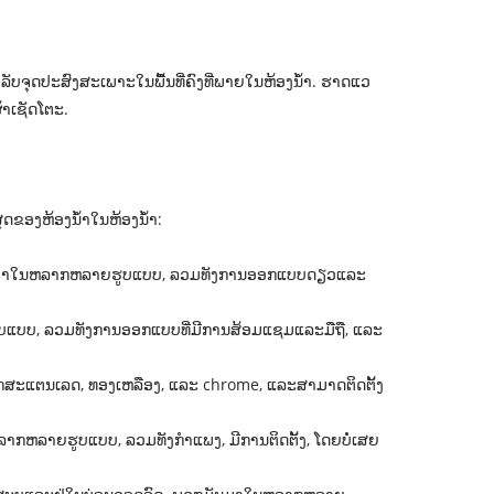
ສໍາລັບຈຸດປະສົງສະເພາະໃນພື້ນທີ່ຄົງທີ່ພາຍໃນຫ້ອງນ້ໍາ. ຮາດແວ
້າເຊັດໂຕະ.
ຸດຂອງຫ້ອງນ້ໍາໃນຫ້ອງນ້ໍາ:
ນ. ພວກເຂົາມາໃນຫລາກຫລາຍຮູບແບບ, ລວມທັງການອອກແບບດຽວແລະ
ຍຮູບແບບ, ລວມທັງການອອກແບບທີ່ມີການສ້ອມແຊມແລະມືຖື, ແລະ
ກສະແຕນເລດ, ທອງເຫລືອງ, ແລະ chrome, ແລະສາມາດຕິດຕັ້ງ
ມາໃນຫລາກຫລາຍຮູບແບບ, ລວມທັງກໍາແພງ, ມີການຕິດຕັ້ງ, ໂດຍບໍ່ເສຍ