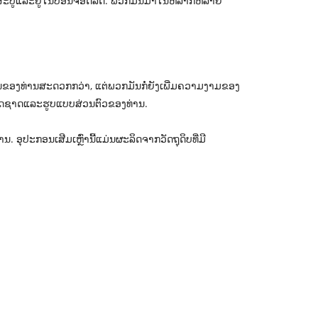
ານມີສະບູແລະຢູ່ໃນບ່ອນຈອດລົດ. ພວກມັນມາໃນຫລາກຫລາຍ
ັນຂອງທ່ານສະດວກກວ່າ, ແຕ່ພວກມັນກໍ່ຍັງເພີ່ມຄວາມງາມຂອງ
ງລົດຊາດແລະຮູບແບບສ່ວນຕົວຂອງທ່ານ.
ະກອນເສີມເຫຼົ່ານີ້ແມ່ນຜະລິດຈາກວັດຖຸດິບທີ່ມີ