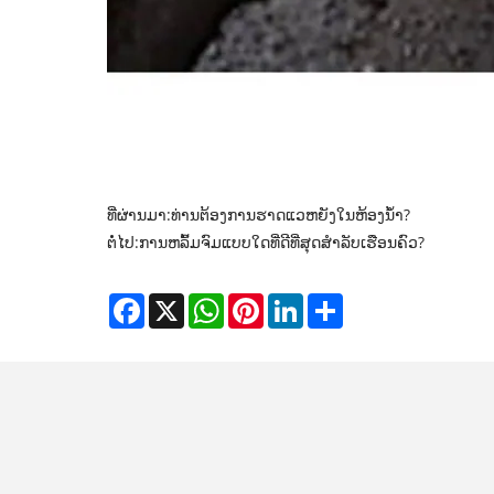
ທີ່ຜ່ານມາ:
ທ່ານຕ້ອງການຮາດແວຫຍັງໃນຫ້ອງນ້ໍາ?
ຕໍ່ໄປ:
ການຫລົ້ມຈົມແບບໃດທີ່ດີທີ່ສຸດສໍາລັບເຮືອນຄົວ?
Facebook
X
WhatsApp
Pinterest
LinkedIn
Share