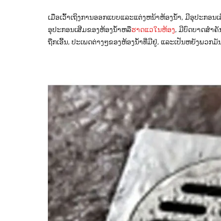
ເມື່ອເວົ້າເຖິງການອອກແບບແລະແຕ່ງຫນ້າຫ້ອງນ້ໍາ, ມີອຸປະກອ
ອຸປະກອນເສີມຂອງຫ້ອງນ້ໍາຫລື
ຮາດແວໃນຫ້ອງ
, ມີບົດບາດສໍາ
ຖືກເອີ້ນ, ປະເພດຕ່າງໆຂອງຫ້ອງນ້ໍາທີ່ມີຢູ່, ແລະເປັນຫຍັງພວກມັ