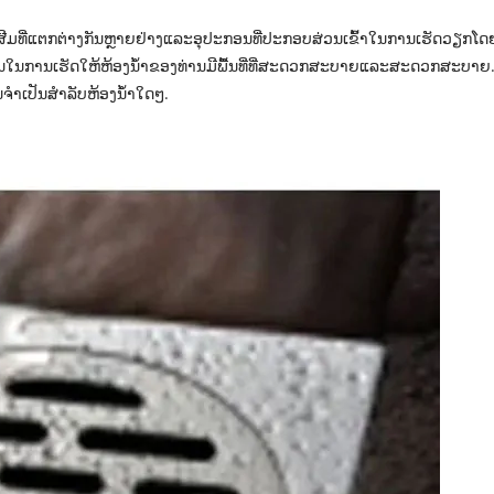
ນເສີມທີ່ແຕກຕ່າງກັນຫຼາຍຢ່າງແລະອຸປະກອນທີ່ປະກອບສ່ວນເຂົ້າໃນການເຮັດວຽກໂດຍ
ຄັນໃນການເຮັດໃຫ້ຫ້ອງນ້ໍາຂອງທ່ານມີພື້ນທີ່ທີ່ສະດວກສະບາຍແລະສະດວກສະບາຍ. ໃ
ນຈໍາເປັນສໍາລັບຫ້ອງນ້ໍາໃດໆ.