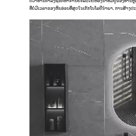
ບໍ່ວ່າທ່ານກໍາລັງຊອກຫາການຍົກລະດັບຫ້ອງນ້ໍາທີ່ມີຢູ່ຂອງທ່ານ
ທີ່ບໍ່ມີເວລາຂອງຫິນອ່ອນທີ່ສຸດໃນເຕັກໂນໂລຢີນໍາພາ, ການສ້າ