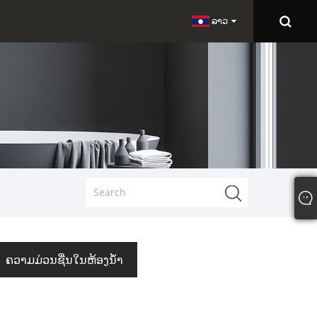
ລາວ
ຄວາມມ່ວນຊື່ນໃນຫ້ອງນ້ໍາ