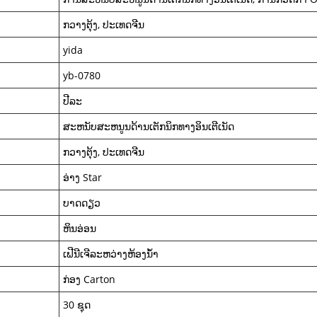
ກວາງຕຸ້ງ, ປະເທດຈີນ
yida
yb-0780
ປີລະ
ສະຫນັບສະຫນູນດ້ານເຕັກນິກທາງອິນເຕີເນັດ
ກວາງຕຸ້ງ, ປະເທດຈີນ
ອ່າງ Star
ບາດດຽວ
ຫິນອ່ອນ
ເຟີນີເຈີລະຫວ່າງຫ້ອງນ້ໍາ
ກ່ອງ Carton
30 ຊຸດ