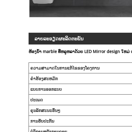
ລາຍ​ລະ​ອຽດ​ຜະ​ລິດ​ຕະ​ພັນ
ຫ້ອງນ້ໍາ marble ທີ່ຫລູຫລາດ້ວຍ LED Mirror design ໃຫມ່ d
ຄວາມສາມາດໃນການແກ້ໄຂຂອງໂຄງການ
ຄໍາຮ້ອງສະຫມັກ
ແບບການອອກແບບ
ປະເພດ
ຄຸນລັກສະນະອື່ນໆ
ການຮັບປະກັນ
ບໍລິການຫລັງການຂາຍ