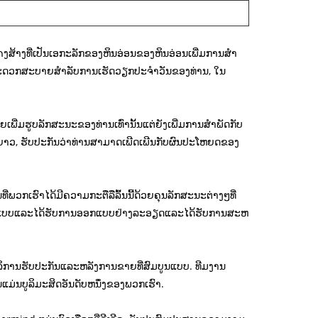
ງສ້າງທີ່ເປັນເອກະລັກຂອງຫິນອ່ອນຂອງຫິນອ່ອນເພີ່ມການສໍາ
ແລະສະດວກສະບາຍສໍາລັບການເຮັດວຽກປະຈໍາວັນຂອງທ່ານ, ໃນ
ພີ່ມຮູບລັກສະນະຂອງທ່ານເທົ່ານັ້ນແຕ່ຍັງເພີ່ມການສໍາພັດກັບ
າວ, ຮັບປະກັນວ່າທ່ານສາມາດເພີດເພີນກັບຜົນປະໂຫຍດຂອງ
ວກເຮົາໄດ້ມີຄວາມກະຕືລືລົ້ນນີ້ດ້ວຍຄຸນລັກສະນະຕ່າງໆທີ່
ຖືກອອກແບບແລະໄດ້ຮັບການອອກແບບຢ່າງລະອຽດແລະໄດ້ຮັບການສະຫ
ບໍລິການຮັບປະກັນແລະຫລັງການຂາຍທີ່ສົມບູນແບບ. ທີມງານ
ນແມ່ນບູລິມະສິດອັນດັບຫນຶ່ງຂອງພວກເຮົາ.