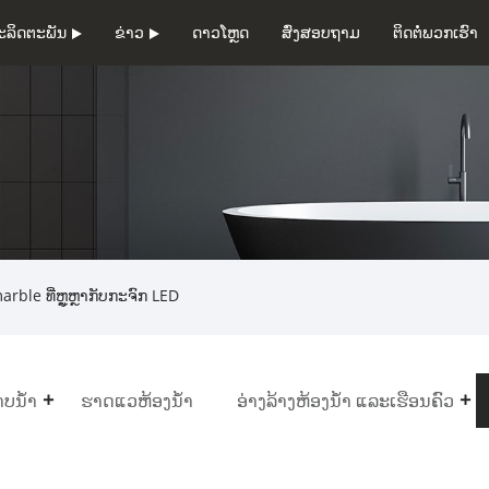
ະລິດຕະພັນ
ຂ່າວ
ດາວໂຫຼດ
ສົ່ງສອບຖາມ
ຕິດຕໍ່ພວກເຮົາ
arble ທີ່ຫຼູຫຼາກັບກະຈົກ LED
ບນໍ້າ
ຮາດແວຫ້ອງນ້ຳ
ອ່າງລ້າງຫ້ອງນ້ຳ ແລະເຮືອນຄົວ