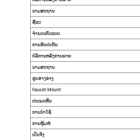
ນາມສະຖານ
ຊື່ແບ
ຈໍານວນຕົວແບບ
ການຮັບປະກັນ
ບໍລິການຫລັງການຂາຍ
ນາມສະຖານ
ຮູບຮ່າງອ່າງ
Faucet Mount
ປະເພດຫີນ
ການນໍາໃຊ້
ການຫຸ້ມຫໍ່
ເປັນຈິງ