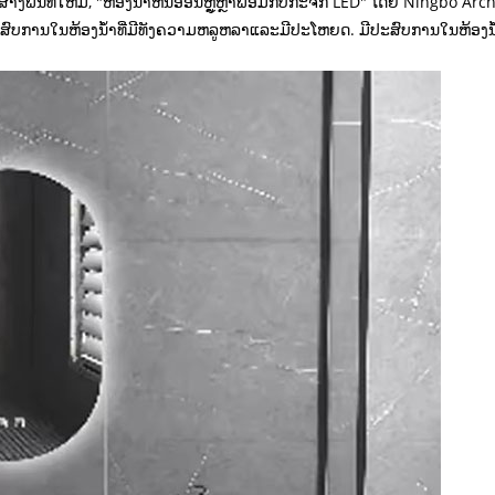
ຫຼືສ້າງພື້ນທີ່ໃຫມ່, "ຫ້ອງນ້ໍາຫິນອ່ອນຫຼູຫຼາພ້ອມກັບກະຈົກ LED" ໂດຍ Ningbo
ງປະສົບການໃນຫ້ອງນ້ໍາທີ່ມີທັງຄວາມຫລູຫລາແລະມີປະໂຫຍດ. ມີປະສົບການໃນຫ້ອງນ້