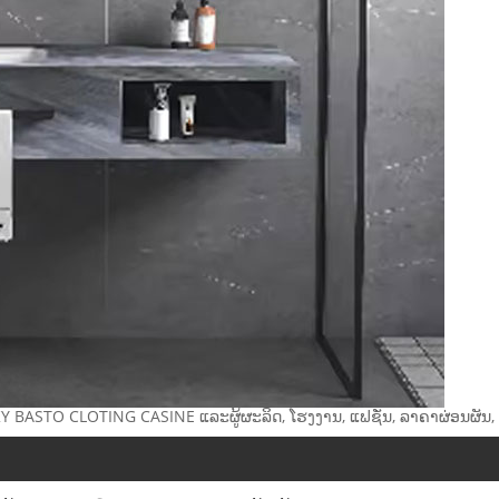
KY BASTO CLOTING CASINE ແລະຜູ້ຜະລິດ, ໂຮງງານ, ແຟຊັ່ນ, ລາຄາຜ່ອນຜັນ, 