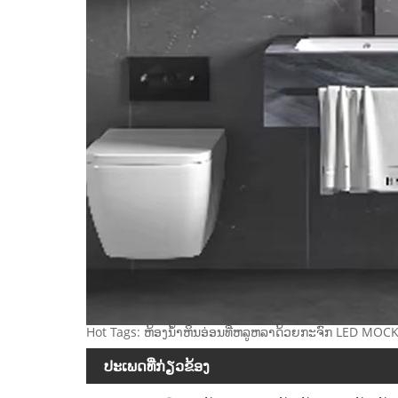
Hot Tags: ຫ້ອງນ້ໍາຫິນອ່ອນທີ່ຫລູຫລາດ້ວຍກະຈົກ LED MOC
ປະເພດທີ່ກ່ຽວຂ້ອງ