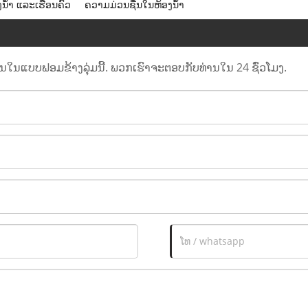
ງນ້ຳ ແລະເຮືອນຄົວ
ຄວາມມ່ວນຊື່ນໃນຫ້ອງນ້ໍາ
ານໃນແບບຟອມຂ້າງລຸ່ມນີ້. ພວກເຮົາຈະຕອບກັບທ່ານໃນ 24 ຊົ່ວໂມງ.