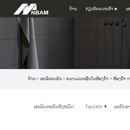
ບ້ານ
ກ່ຽວ​ກັບ​ພວກ​ເຮົາ
ຜ
ບ້ານ
>
ຜະລິດຕະພັນ
>
ຄວາມມ່ວນຊື່ນໃນຫ້ອງນ້ໍາ
> ຫ້ອງນ້ໍາ m
ຜະລິດຕະພັນທັງຫມົດ
Faucets
ລະບົບອາ