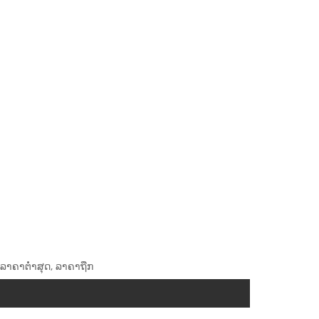
ລາຄາຕໍ່າສຸດ, ລາຄາຖືກ