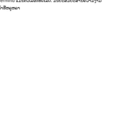
 Archermind ແມ່ນຕົວເລືອກທີ່ດີເລີດ. ມັນປະສົມປະສານຄວາມງາມ
ໍາທີ່ຫລູຫລາ