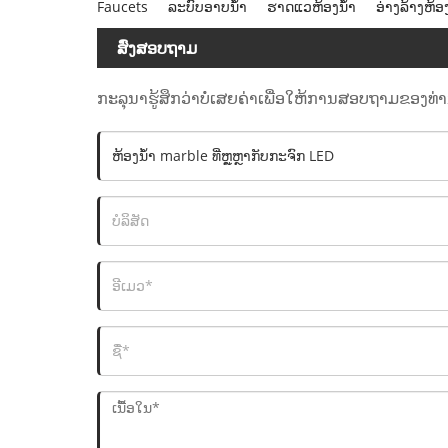
Faucets
ລະບົບອາບນໍ້າ
ຮາດແວຫ້ອງນ້ຳ
ອ່າງລ້າງຫ້ອ
ສົ່ງສອບຖາມ
ກະລຸນາຮູ້ສຶກວ່າບໍ່ເສຍຄ່າເພື່ອໃຫ້ການສອບຖາມຂອງທ່