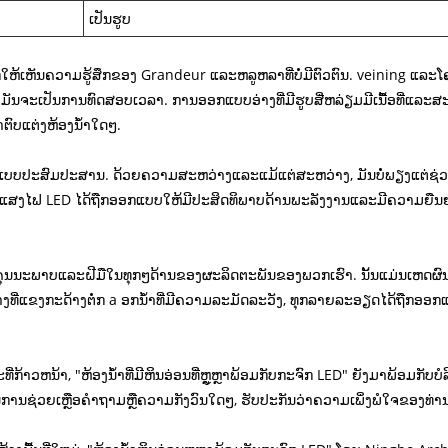
ເປັນຮູບ
ຫ້ເຫັນຄວາມຮູ້ສຶກຂອງ Grandeur ແລະຫລູຫລາທີ່ບໍ່ມີຕົວຕົນ. veining ແລະໂຄ
ນຂອງມັນຈະເປັນການທົດສອບເວລາ. ການອອກແບບອ່າງທີ່ມີຮູບສີ່ຫລ່ຽມມີເນື້ອທີ່
ຕົບແຕ່ງຫ້ອງນ້ໍາໃດໆ.
LED ແບບປະສົມປະສານ. ດ້ວຍຄວາມສະຫວ່າງແລະແມ້ແຕ່ສະຫວ່າງ, ມັນບໍ່ພຽງແຕ່ຊ່ວຍເ
ສງໄຟ LED ໄດ້ຖືກອອກແບບໃຫ້ມີປະສິດທິພາບດ້ານພະລັງງານແລະມີຄວາມຍືນຍ
ນນະພາບແລະຝີມືໃນທຸກໆດ້ານຂອງຜະລິດຕະພັນຂອງພວກເຮົາ. ນັ້ນແມ່ນເຫດຜົນທີ່ພ
ສ້າງທີ່ແຂງກະດ້າງຕໍ່ກ a ອກນ້ໍາທີ່ມີຄວາມລະມັດລະວັງ, ທຸກລາຍລະອຽດໄດ້
າວຫນ້າ, "ຫ້ອງນ້ໍາທີ່ມີຫິນອ່ອນທີ່ຫຼູຫຼາພ້ອມກັບກະຈົກ LED" ຍັງມາພ້ອມກັບ
ໃນການຊ່ວຍເຫຼືອຄໍາຖາມຫຼືຄວາມກັງວົນໃດໆ, ຮັບປະກັນວ່າຄວາມເພິ່ງພໍໃຈຂອງທ່າ