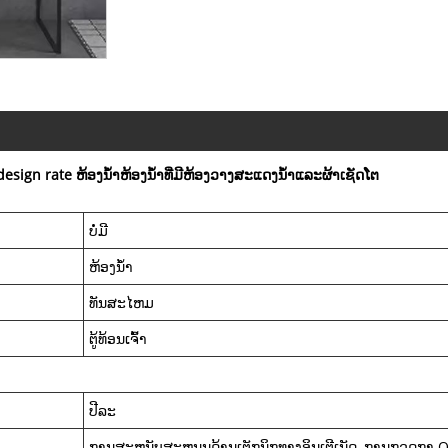
esign rate ຫ້ອງນ້ໍາຫ້ອງນ້ໍາທີ່ມີຫ້ອງວາງສະແດງນ້ໍາແລະຜ້າເຊັດໂຕ
ບໍ່ມີ
ຫ້ອງນໍ້າ
ທັນສະໄຫມ
ຕູ້ທ້ອນເຈົ້າ
ປີລະ
ການສະຫນັບສະຫນູນດ້ານເຕັກນິກທາງອິນເຕີເນັດ, ການກວດກາ O