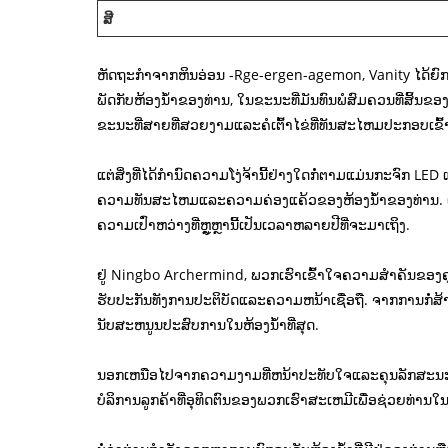
ສີ
ຫັດຖະກໍາຈາກຫິນອ່ອນ -Rge-ergen-agemon, Vanity ໄດ້ຍົກໃ
ພັດກັບຫ້ອງນ້ໍາຂອງທ່ານ, ໃນຂະນະທີ່ມັນທົນພໍສົມຄວນທີ່ສິ້
ຂະນະທີ່ສາຍທີ່ສວຍງາມແລະຄໍເຕົ້າໄຂ່ທີ່ທັນສະໄຫມປະກອບເຂົ້າ
ແຕ່ສິ່ງທີ່ໄດ້ກໍານົດຄວາມໂງ່ຈ້ານີ້ຢ່າງໃດກໍ່ຕາມແມ່ນກະຈົກ 
ຄວາມທັນສະໄຫມແລະຄວາມຄ່ອງແຄ້ວຂອງຫ້ອງນ້ໍາຂອງທ່ານ. ແ
ຄວາມເປົ່າຫວ່າງທີ່ຫຼູຫຼານີ້ເປັນເວລາຫລາຍປີທີ່ຈະມາເຖິງ.
ຢູ່ Ningbo Archermind, ພວກເຮົາເຂົ້າໃຈຄວາມສໍາຄັນຂອງຄຸ
ຮັບປະກັນທັງການປະຕິບັດແລະຄວາມຫນ້າເຊື່ອຖື. ຈາກການກໍ່
ນັບສະຫນູນປະສົບການໃນຫ້ອງນ້ໍາທີ່ສຸດ.
ນອກເຫນືອໄປຈາກຄວາມງາມທີ່ຫນ້າປະທັບໃຈແລະຄຸນລັກສະນະທີ່ກ້
ບໍລິການລູກຄ້າທີ່ອຸທິດຕົນຂອງພວກເຮົາສະເຫມີເພື່ອຊ່ວຍທ່ານ