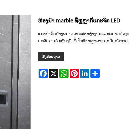
ຫ້ອງນ້ໍາ marble ທີ່ຫຼູຫຼາກັບກະຈົກ LED
ແນະນໍາຕົວຢ່າງຂອງຄວາມສະຫງ່າງາມແລະຄວາມຄ່ອງແຄ້ວໃ
ປະສົບການໃນຫ້ອງນ້ໍາທີ່ເປັນທັງຫລູຫລາແລະມີປະໂຫຍດ.
ສົ່ງສອບຖາມ
Facebook
X
WhatsApp
Pinterest
LinkedIn
Share