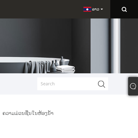
ລາວ
ຄວາມມ່ວນຊື່ນໃນຫ້ອງນ້ໍາ