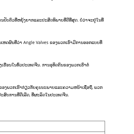
ທີ່ຫຍຸ້ງຍາກແລະປະສິດທິພາບທີ່ດີທີ່ສຸດ. ບໍ່ວ່າຈະຢູ່ໃນທີ່
ຫດຜົນທີ່ວ່າ Angle Valves ຂອງພວກເຮົາມີການອອກແບບທີ່
ອງເຮືອນໃນທົ່ວປະເທດຈີນ. ການອຸທິດຕົນຂອງພວກເຮົາຕໍ່
ຂອງພວກເຮົາກ່ຽວກັບຄຸນນະພາບແລະຄວາມຫນ້າເຊື່ອຖື, ພວກ
ບການທີ່ດີເລີດ, ທີ່ຜະລິດໃນປະເທດຈີນ.