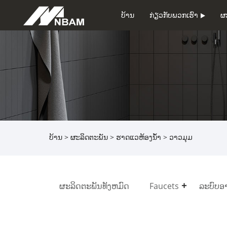
ບ້ານ
ກ່ຽວ​ກັບ​ພວກ​ເຮົາ
ຜ
ບ້ານ
>
ຜະລິດຕະພັນ
>
ຮາດແວຫ້ອງນ້ຳ
> ວາວມຸມ
ຜະລິດຕະພັນທັງຫມົດ
Faucets
ລະບົບອາ