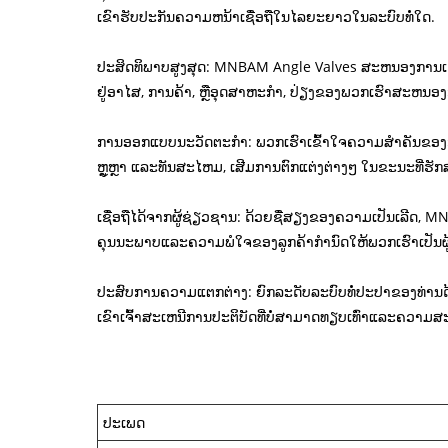
ເຂົາຮັບປະກັນຄວາມຫນ້າເຊື່ອຖືໃນໄລຍະຍາວໃນລະບົບທໍ່ໃດ.
ປະສິດທິພາບສູງສຸດ: MNBAM Angle Valves ສະຫນອງການເຮັດວຽ
ຢູ່ອາໄສ, ການຄ້າ, ຫຼືອຸດສາຫະກໍາ, ປ່ຽງຂອງພວກເຮົາສະຫນອ
ການອອກແບບນະວັດຕະກໍາ: ພວກເຮົາເຂົ້າໃຈຄວາມສໍາຄັນຂອງກາ
ຫຼູຫຼາ ແລະທັນສະໄຫມ, ເສີມການຕົກແຕ່ງຕ່າງໆ ໃນຂະນະທີ່ຮັ
ເຊື່ອຖືໄດ້ຈາກຜູ້ຊ່ຽວຊານ: ດ້ວຍຊື່ສຽງຂອງຄວາມເປັນເລີດ, MNB
ຄຸນນະພາບແລະຄວາມພໍໃຈຂອງລູກຄ້າກໍານົດໃຫ້ພວກເຮົາເປັນຜູ
ປະສົບການຄວາມແຕກຕ່າງ: ຍົກລະດັບລະບົບທໍ່ປະປາຂອງທ່ານ
ເຂົາເຈົ້າສະເຫນີການປະຕິບັດທີ່ບໍ່ສາມາດທຽບເທົ່າແລະຄວາມ
ປະເພດ