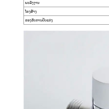
ພະລັງງານ
ໂຄງສ້າງ
ຮອງຮັບການປັບແຕ່ງ