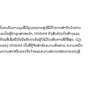
ລິດຕະພັນວາວມຸມທີ່ມີຄຸນນະພາບສູງທີ່ມີບົດບາດສໍາຄັນໃນການ
ນະເປັນຜູ້ນໍາອຸດສາຫະກໍາ, MNBAM ຍັງສືບຕໍ່ປະດິດສ້າງແລະ
ີ່ເຊື່ອຖືໄດ້ເພື່ອຮັບປະກັນຜູ້ໃຊ້ມີປະສົບການທີ່ດີທີ່ສຸດ. ປ່ຽງ
ັນຂອງ MNBAM ເປັນທີ່ຮູ້ຈັກສໍາລັບຄວາມທົນທານ, ຄວາມຫມັ້ນ
ຫນອງຄວາມສະຫງົບຂອງຈິດໃຈແລະຄວາມສະດວກສະບາຍຂອງຜູ້