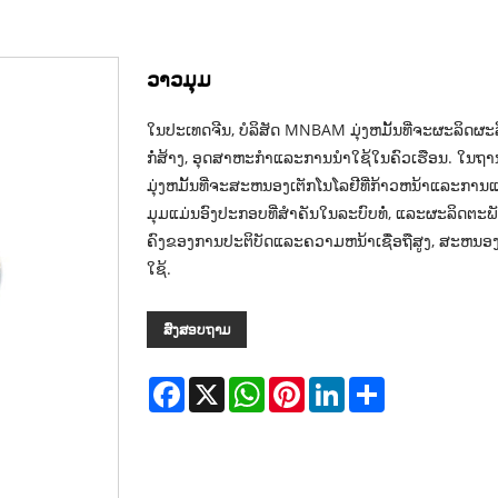
ວາວມຸມ
ໃນປະເທດຈີນ, ບໍລິສັດ MNBAM ມຸ່ງຫມັ້ນທີ່ຈະຜະລິດຜະ
ກໍ່ສ້າງ, ອຸດສາຫະກໍາແລະການນໍາໃຊ້ໃນຄົວເຮືອນ. ໃນຖາ
ມຸ່ງຫມັ້ນທີ່ຈະສະຫນອງເຕັກໂນໂລຢີທີ່ກ້າວຫນ້າແລະການແກ້ໄຂທ
ມຸມແມ່ນອົງປະກອບທີ່ສໍາຄັນໃນລະບົບທໍ່, ແລະຜະລິດຕະພ
ຄົງຂອງການປະຕິບັດແລະຄວາມຫນ້າເຊື່ອຖືສູງ, ສະ
ໃຊ້.
ສົ່ງສອບຖາມ
Facebook
X
WhatsApp
Pinterest
LinkedIn
Share