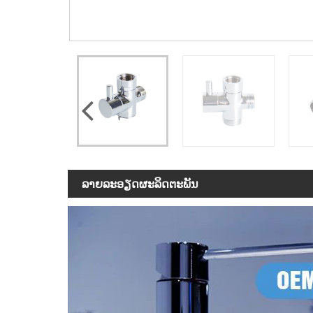
ລາຍ​ລະ​ອຽດ​ຜະ​ລິດ​ຕະ​ພັນ