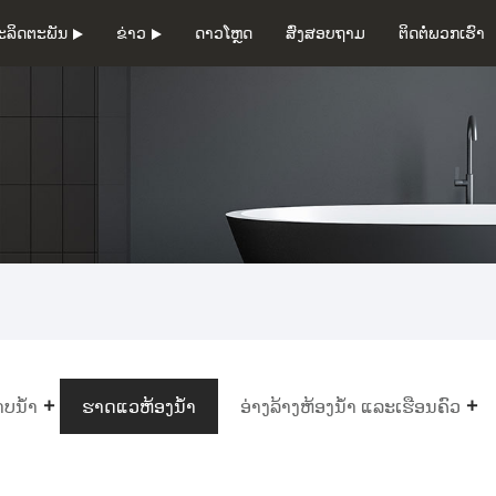
ະລິດຕະພັນ
ຂ່າວ
ດາວໂຫຼດ
ສົ່ງສອບຖາມ
ຕິດຕໍ່ພວກເຮົາ
ບນໍ້າ
ຮາດແວຫ້ອງນ້ຳ
ອ່າງລ້າງຫ້ອງນ້ຳ ແລະເຮືອນຄົວ