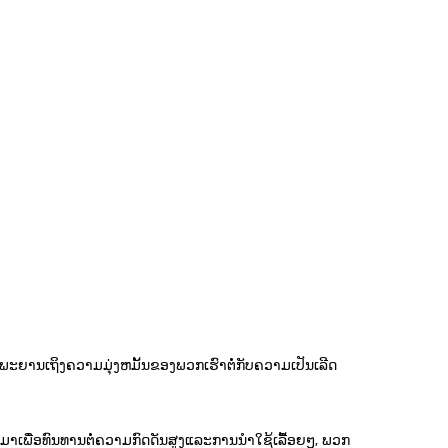
ຮົາຢືນເປັນພະຍານເຖິງຄວາມມຸ່ງຫມັ້ນຂອງພວກເຮົາຕໍ່ກັບຄວາມເປັນເລີດ
ບບມາເພື່ອທົນທານຕໍ່ຄວາມກົດດັນສູງແລະການນໍາໃຊ້ເລື້ອຍໆ, ພວກ