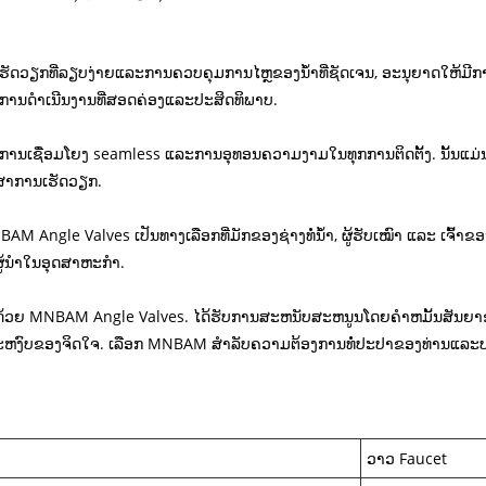
ກທີ່ລຽບງ່າຍແລະການຄວບຄຸມການໄຫຼຂອງນ້ໍາທີ່ຊັດເຈນ, ອະນຸຍາດໃຫ້ມີການປັບຕົວ
ງການດໍາເນີນງານທີ່ສອດຄ່ອງແລະປະສິດທິພາບ.
ນເຊື່ອມໂຍງ seamless ແລະການອຸທອນຄວາມງາມໃນທຸກການຕິດຕັ້ງ. ນັ້ນແມ່ນເ
ກສາການເຮັດວຽກ.
AM Angle Valves ເປັນທາງເລືອກທີ່ມັກຂອງຊ່າງທໍ່ນ້ຳ, ຜູ້ຮັບເໝົາ ແລະ ເຈົ້າຂ
້ນໍາໃນອຸດສາຫະກໍາ.
ດ້ວຍ MNBAM Angle Valves. ໄດ້ຮັບການສະຫນັບສະຫນູນໂດຍຄໍາຫມັ້ນສັນຍາ
ສະຫງົບຂອງຈິດໃຈ. ເລືອກ MNBAM ສໍາລັບຄວາມຕ້ອງການທໍ່ປະປາຂອງທ່ານແລະປະສົ
ວາວ Faucet