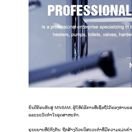
ຍິນ​ດີ​ຕ້ອນ​ຮັບ​ສູ່ MNBAM, ຜູ້​ໃຫ້​ບໍ​ລິ​ການ​ທີ່​ເຊື່ອ​ຖື​ໄດ້
ແລະນະວັດກໍາໃນອຸດສາຫະກໍາ.
ຄຸນະພາບທີ່ບໍ່ກົງກັນ: ຖືກສ້າງດ້ວຍວິສະວະກໍາທີ່ມີຄວາມແມ່ນ