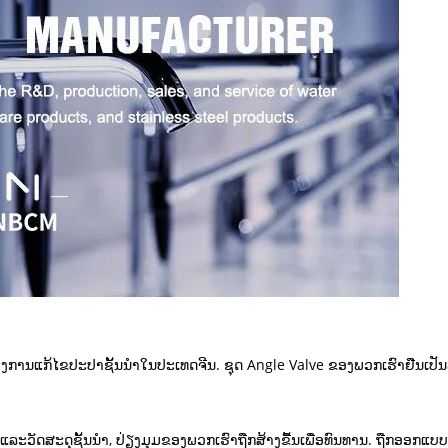
​ຂອງ​ທ່ານ​ຂອງ​ການ​ແກ້​ໄຂ​ປະ​ປາ​ຊັ້ນ​ນໍາ​ໃນ​ປະ​ເທດ​ຈີນ​. ຊຸດ Angle Valve ຂອງພວກເ
ຍໍາແລະວັດສະດຸຊັ້ນນໍາ, ປ່ຽງມຸມຂອງພວກເຮົາຖືກສ້າງຂື້ນເພື່ອທົນທານ. ຖືກອອກແ