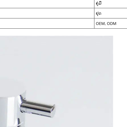
ຄູ່ມື
ຢຸດ
OEM, ODM